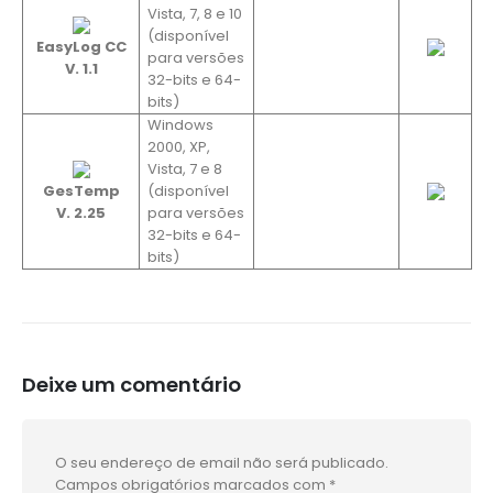
Vista, 7, 8 e 10
(disponível
EasyLog CC
para versões
V. 1.1
32-bits e 64-
bits)
Windows
2000, XP,
Vista, 7 e 8
GesTemp
(disponível
V. 2.25
para versões
32-bits e 64-
bits)
Deixe um comentário
O seu endereço de email não será publicado.
Campos obrigatórios marcados com
*