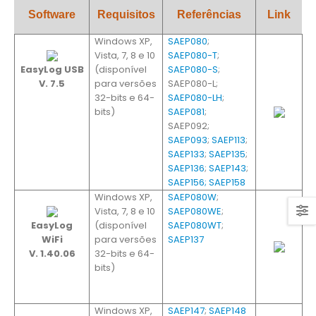
Software
Requisitos
Referências
Link
Windows XP,
SAEP080
;
Vista, 7, 8 e 10
SAEP080-T
;
EasyLog USB
(disponível
SAEP080-S
;
V. 7.5
para versões
SAEP080-L;
32-bits e 64-
SAEP080-LH
;
bits)
SAEP081
;
SAEP092;
SAEP093
;
SAEP113
;
SAEP133
;
SAEP135
;
SAEP136
;
SAEP143
;
SAEP156;
SAEP158
Windows XP,
SAEP080W
;
Vista, 7, 8 e 10
SAEP080WE
;
EasyLog
(disponível
SAEP080WT
;
WiFi
para versões
SAEP137
V. 1.40.06
32-bits e 64-
bits)
Windows XP,
SAEP147
;
SAEP148