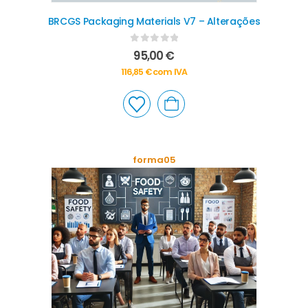
BRCGS Packaging Materials V7 – Alterações
0
out of 5
95,00
€
116,85
€
com IVA
forma05