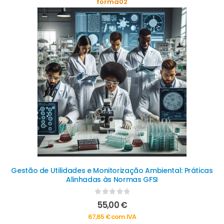
forma02
Gestão de Utilidades e Monitorização Ambiental: Práticas
Alinhadas às Normas GFSI
0
out of 5
55,00
€
67,65
€
com IVA