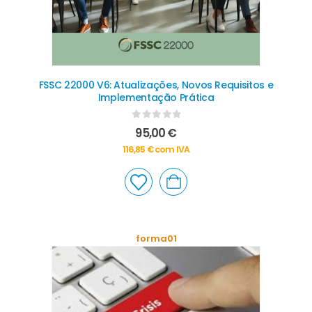
FSSC 22000 V6: Atualizações, Novos Requisitos e
Implementação Prática
0
out of 5
95,00
€
116,85
€
com IVA
forma01