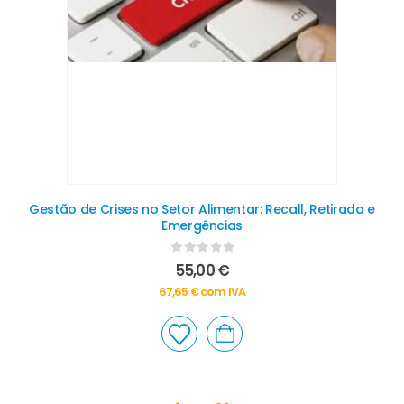
Gestão de Crises no Setor Alimentar: Recall, Retirada e
Emergências
0
out of 5
55,00
€
67,65
€
com IVA