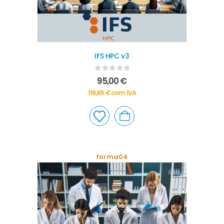
IFS HPC v3
0
out of 5
95,00
€
116,85
€
com IVA
forma04