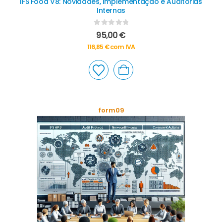
IFS Food V8: Novidades, Implementação e Auditorias
Internas
0
out of 5
95,00
€
116,85
€
com IVA
form09