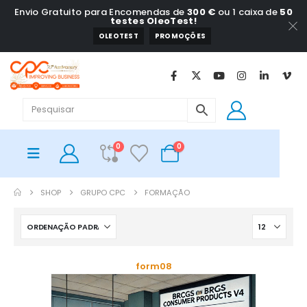
Envio Gratuito para Encomendas de
300 €
ou 1 caixa de
50
testes OleoTest!
OLEOTEST
PROMOÇÕES
0
0
SHOP
GRUPO CPC
FORMAÇÃO
form08