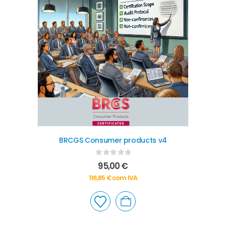
BRCGS Consumer products v4
0
out of 5
95,00
€
116,85
€
com IVA