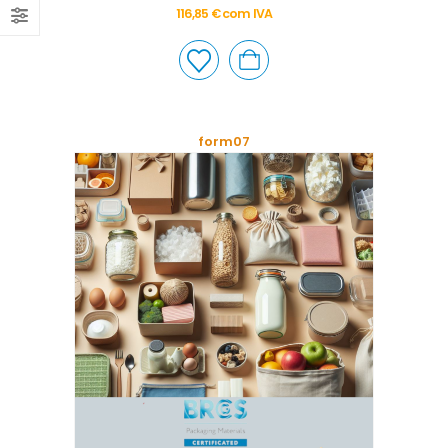
116,85
€
com IVA
form07