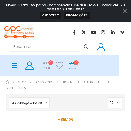
Envio Gratuito para Encomendas de
300 €
ou 1 caixa de
50
testes OleoTest!
OLEOTEST
PROMOÇÕES
0
0
SHOP
GRUPO CPC
HIGIENE
DETERGENTES
SUPERFÍCIES
HSEL106