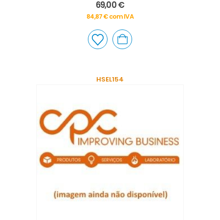
0
out of 5
69,00
€
84,87
€
com IVA
HSEL154