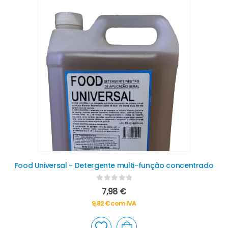
Food Universal - Detergente multi-função concentrado
0
out of 5
7,98
€
9,82
€
com IVA