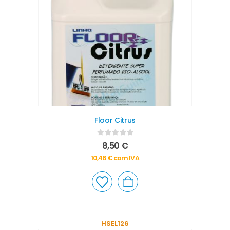
Floor Citrus
0
out of 5
8,50
€
10,46
€
com IVA
HSEL126