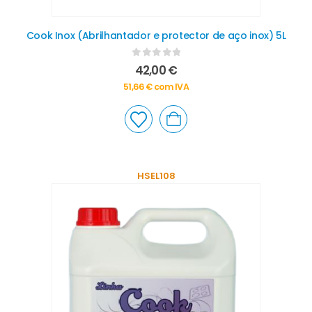
Cook Inox (Abrilhantador e protector de aço inox) 5L
0
out of 5
42,00
€
51,66
€
com IVA
HSEL108