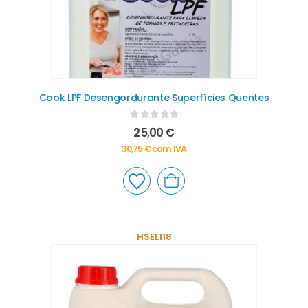
Cook LPF Desengordurante Superfícies Quentes
0
out of 5
25,00
€
30,75
€
com IVA
HSEL118