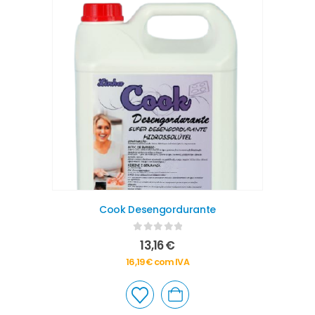
Cook Desengordurante
0
out of 5
13,16
€
16,19
€
com IVA