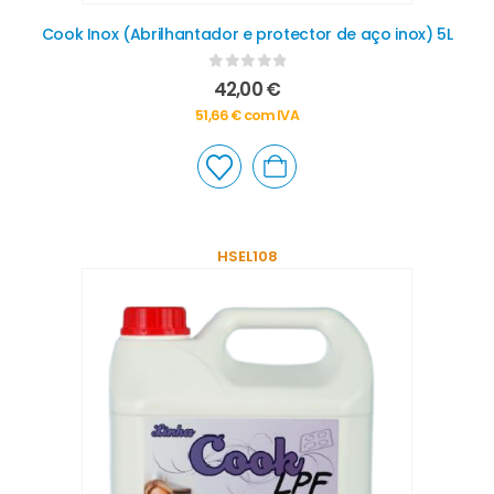
Cook Inox (Abrilhantador e protector de aço inox) 5L
0
out of 5
42,00
€
51,66
€
com IVA
HSEL108