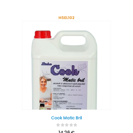
HSEL102
Cook Matic Bril
0
out of 5
14,26
€