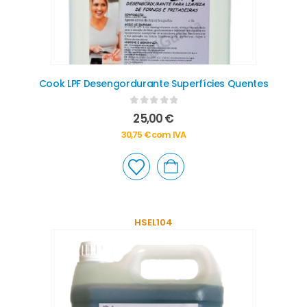
Cook LPF Desengordurante Superfícies Quentes
0
out of 5
25,00
€
30,75
€
com IVA
HSEL104