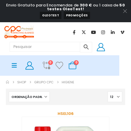
Envio Gratuito para Encomendas de
300 €
ou 1 caixa de
50
testes OleoTest!
OLEOTEST
PROMOÇÕES
0
0
SHOP
GRUPO CPC
HIGIENE
HSEL106