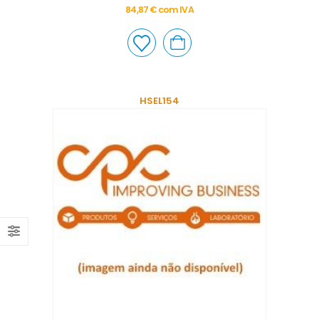
84,87
€
com IVA
HSEL154