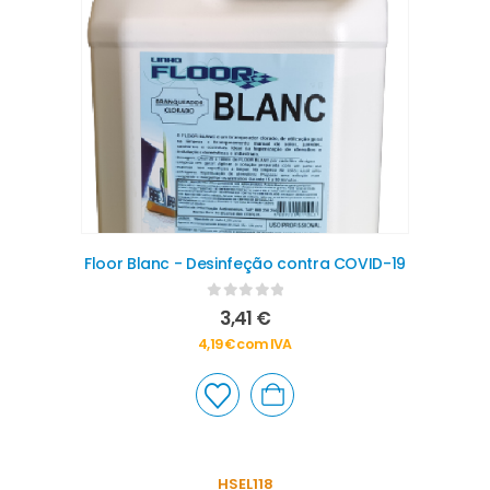
Floor Blanc - Desinfeção contra COVID-19
0
out of 5
3,41
€
4,19
€
com IVA
HSEL118