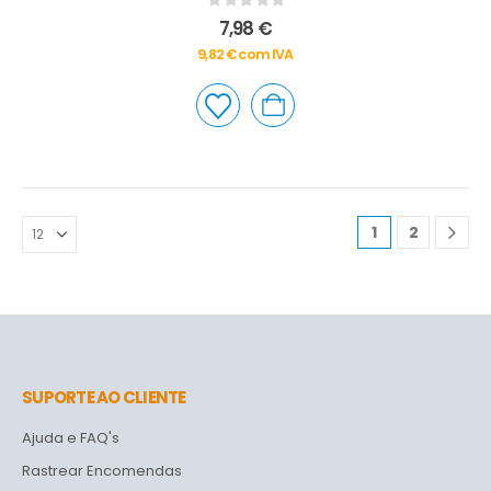
0
out of 5
7,98
€
9,82
€
com IVA
1
2
SUPORTE AO CLIENTE
Ajuda e FAQ's
Rastrear Encomendas