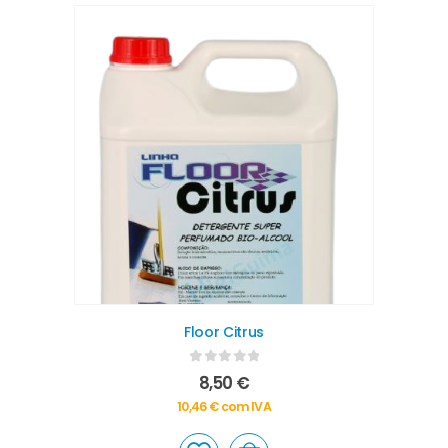
Floor Citrus
0
out of 5
8,50
€
10,46
€
com IVA