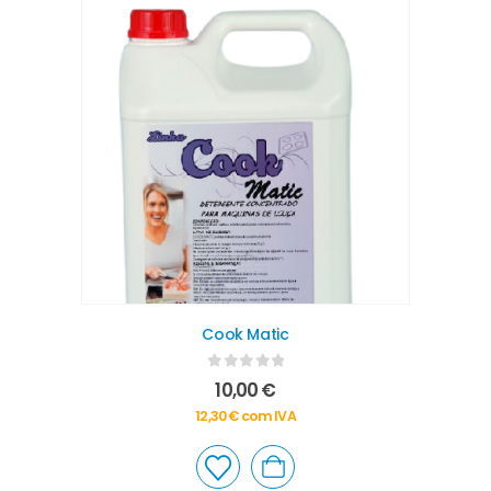
Cook Matic
0
out of 5
10,00
€
12,30
€
com IVA