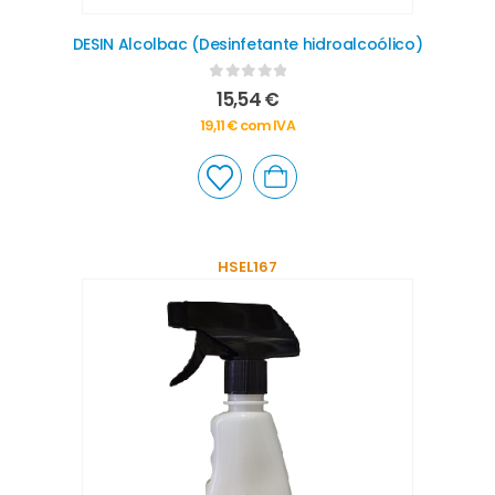
DESIN Alcolbac (Desinfetante hidroalcoólico)
0
out of 5
15,54
€
19,11
€
com IVA
HSEL167