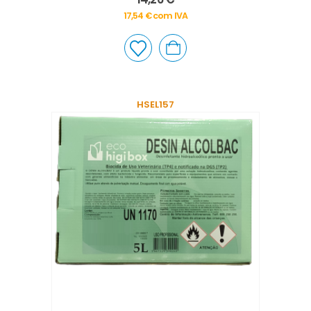
17,54
€
com IVA
HSEL157