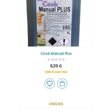
Cook Manual Plus
0
out of 5
9,39
€
11,55
€
com IVA
HSEL100