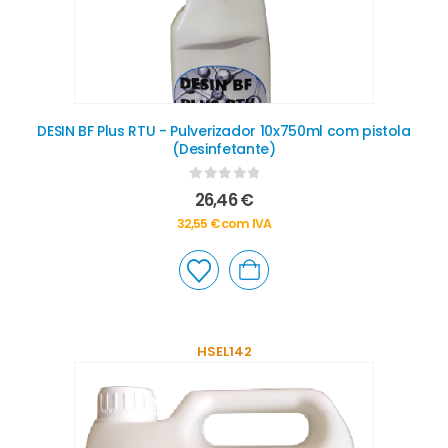
DESIN BF Plus RTU - Pulverizador 10x750ml com pistola
(Desinfetante)
0
out of 5
26,46
€
32,55
€
com IVA
HSEL142