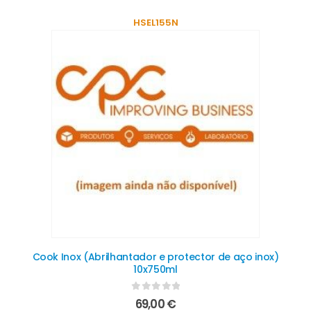
HSEL155N
Cook Inox (Abrilhantador e protector de aço inox)
10x750ml
0
out of 5
69,00
€