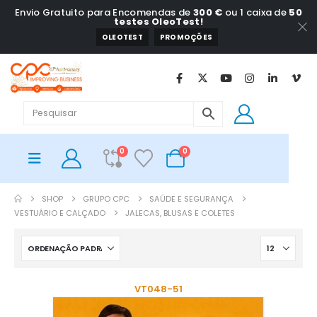
Envio Gratuito para Encomendas de
300 €
ou 1 caixa de
50
testes OleoTest!
OLEOTEST
PROMOÇÕES
0
0
SHOP
GRUPO CPC
SAÚDE E SEGURANÇA
VESTUÁRIO E CALÇADO
JALECAS, BLUSAS E COLETES
VT048-51