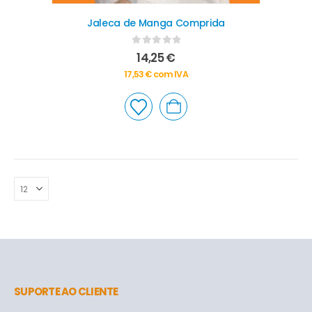
Jaleca de Manga Comprida
0
out of 5
14,25
€
17,53
€
com IVA
SUPORTE AO CLIENTE