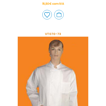
15,50
€
com IVA
VT070-73