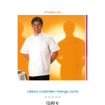
VT044-47
Jaleca cozinheiro manga curta
0
out of 5
12,60
€