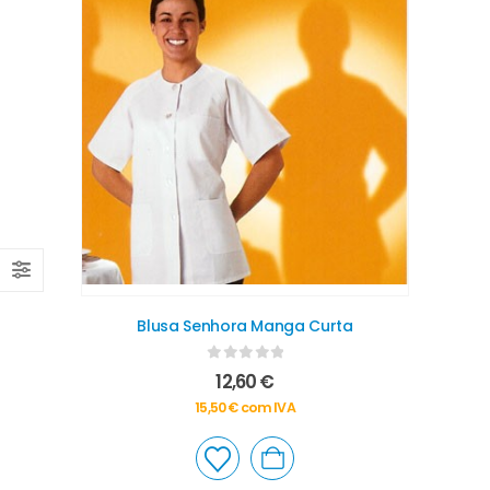
Blusa Senhora Manga Curta
0
out of 5
12,60
€
15,50
€
com IVA