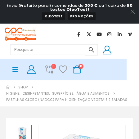
Envio Gratuito para Encomendas de
300 €
ou 1 caixa de
50
testes OleoTest!
OLEOTEST
PROMOÇÕES
0
0
SHOP
HIGIENE
,
DESINFETANTES
,
SUPERFÍCIES
,
ÁGUA E ALIMENTOS
PASTILHAS CLORO (NADCC) PARA HIGIENIZAÇÃO VEGETAIS E SALADAS