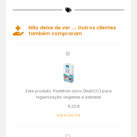
Não deixe de ver .... Outros clientes
também compraram
Pastilhas
cloro
(NaDCC)
para
higienização
vegetais
Este produto:
Pastilhas cloro (NaDCC) para
e
higienização vegetais e saladas
saladas
5,22
€
6,42
€
com IVA