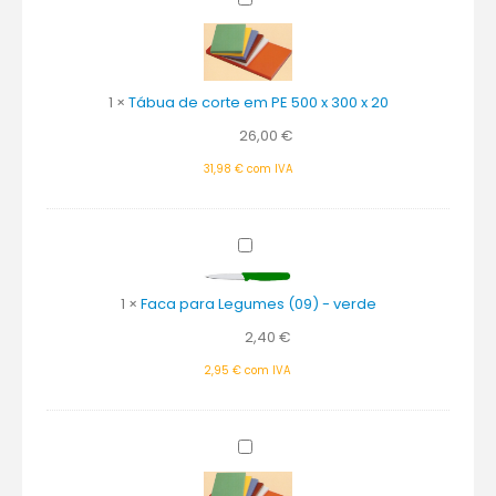
Tábua
de
corte
em
PE
1
×
Tábua de corte em PE 500 x 300 x 20
500
x
26,00
€
300
31,98
€
com IVA
x
20
Faca
para
Legumes
1
×
Faca para Legumes (09) - verde
(09)
-
2,40
€
verde
2,95
€
com IVA
Tábua
de
corte