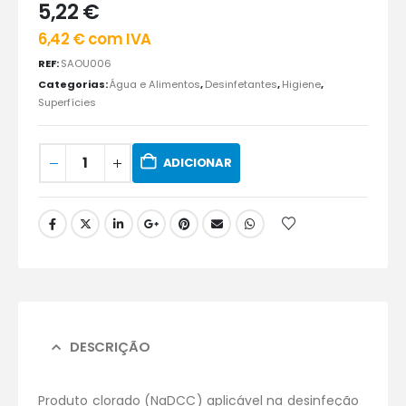
5,22
€
6,42
€
com IVA
REF:
SAOU006
Categorias:
Água e Alimentos
,
Desinfetantes
,
Higiene
,
Superfícies
ADICIONAR
DESCRIÇÃO
Produto clorado (NaDCC) aplicável na desinfeção