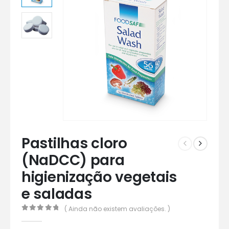
Pastilhas cloro
(NaDCC) para
higienização vegetais
e saladas
( Ainda não existem avaliações. )
0
out of 5