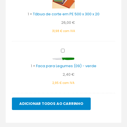
em
PE
1
×
Tábua de corte em PE 500 x 300 x 20
500
x
26,00
€
300
31,98
€
com IVA
x
20
Faca
para
Legumes
1
×
Faca para Legumes (09) - verde
(09)
-
2,40
€
verde
2,95
€
com IVA
ADICIONAR TODOS AO CARRINHO