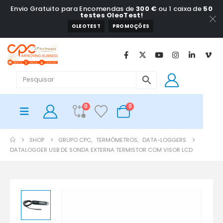
Envio Gratuito para Encomendas de
300 €
ou 1 caixa de
50
testes OleoTest!
OLEOTEST
PROMOÇÕES
0
0
SHOP
GRUPO CPC
,
TERMÓMETROS
,
DATA-LOGGERS
DATALOGGER USB DE SONDA EXTERNA TERMISTOR COM VISOR LCD