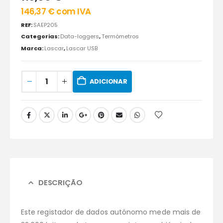
146,37
€
com IVA
REF:
SAEP205
Categorias:
Data-loggers
,
Termómetros
Marca:
Lascar
,
Lascar USB
ADICIONAR
DESCRIÇÃO
Este registador de dados autónomo mede mais de