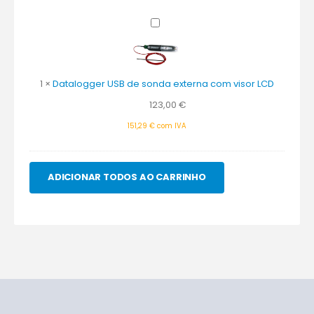
m)
Datalogger
USB
de
sonda
externa
1
×
Datalogger USB de sonda externa com visor LCD
com
123,00
€
visor
LCD
151,29
€
com IVA
ADICIONAR TODOS AO CARRINHO