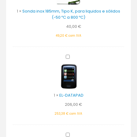
185mm,
1
×
Sonda inox 185mm, Tipo K, para liquidos e sólidos
Tipo
(-50 ºC a 800 ºC)
K,
para
40,00
€
liquidos
e
49,20
€
com IVA
sólidos
(-50
ºC
EL-
a
DATAPAD
800
ºC)
1
×
EL-DATAPAD
206,00
€
253,38
€
com IVA
Pilhas