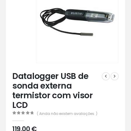
Datalogger USB de
sonda externa
termistor com visor
LCD
( Ainda não existem avaliações. )
0
out of 5
119,00
€