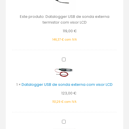
externa
termistor
Este produto:
Datalogger USB de sonda externa
com
termistor com visor LCD
visor
LCD
119,00
€
146,37
€
com IVA
Datalogger
USB
de
sonda
externa
1
×
Datalogger USB de sonda externa com visor LCD
com
123,00
€
visor
LCD
151,29
€
com IVA
Sonda
inox