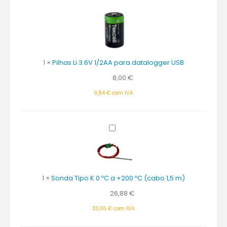
Li
3.6V
1/2AA
para
datalogger
USB
1
×
Pilhas Li 3.6V 1/2AA para datalogger USB
8,00
€
9,84
€
com IVA
Sonda
Tipo
K
0
ºC
1
×
Sonda Tipo K 0 ºC a +200 ºC (cabo 1,5 m)
a
+200
26,88
€
ºC
33,06
€
com IVA
(cabo
1,5