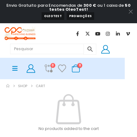
Envio Gratuito para Encomendas de
300 €
ou 1 caixa de
50
testes OleoTest!
OLEOTEST
PROMOÇÕES
0
0
SHOP
CART
No products added to the cart