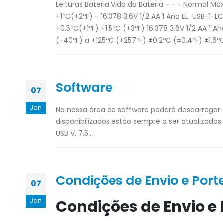
Leituras Bateria Vida da Bateria - - - Normal Má
+1ºC(+2ºF) - 16.378 3.6V 1/2 AA 1 Ano EL-USB-1-L
+0.5ºC(+1ºF) +1.5ºC (+3ºF) 16.378 3.6V 1/2 AA 1 
(-40ºF) a +125ºC (+257ºF) ±0.2ºC (±0.4ºF) ±1.6ºC.
Software
07
Jan
Na nossa área de software poderá descarregar a
disponibilizados estão sempre a ser atualizado
USB V. 7.5...
Condições de Envio e Port
07
Jan
Condições de Envio e 