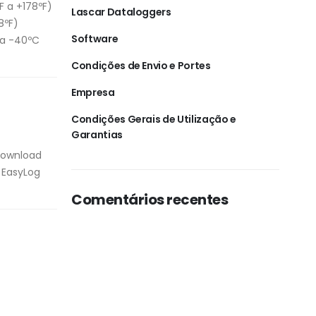
 a +178ºF)
Lascar Dataloggers
8ºF)
Software
ra -40ºC
Condições de Envio e Portes
Empresa
Condições Gerais de Utilização e
Garantias
 download
 EasyLog
Comentários recentes