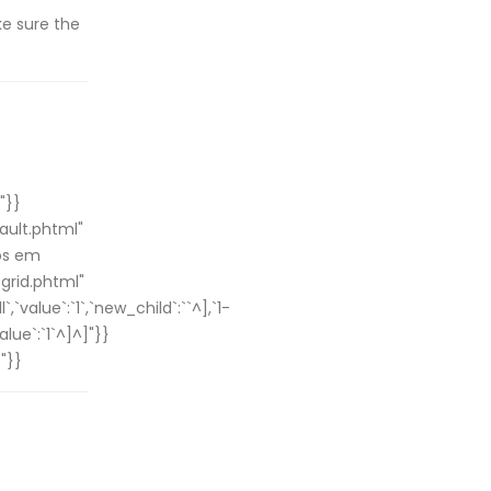
ke sure the
"}}
ault.phtml"
os em
rid.phtml"
value`:`1`,`new_child`:``^],`1-
lue`:`1`^]^]"}}
"}}