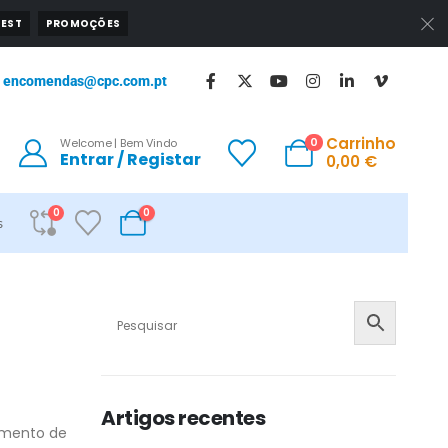
EST
PROMOÇÕES
encomendas@cpc.com.pt
Carrinho
0
Welcome | Bem Vindo
Entrar / Registar
0,00
€
0
0
s
Artigos recentes
amento de