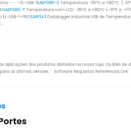
ximo - - - EL-USB-1
SAEP080-S
Temperatura -35ºC a +80ºC (-31ºF
CD
SAEP080-T
Temperatura com LCD -35ºC a +80ºC (-31ºF a +17
Ano EL-USB-1-PRO
SAEP143
Datalogger Industrial USB de Temperatu
..
s aplicações dos produtos alistados na nossa Loja. Os links de
s para as últimas versões. Software Requisitos Referências Link
es
Portes