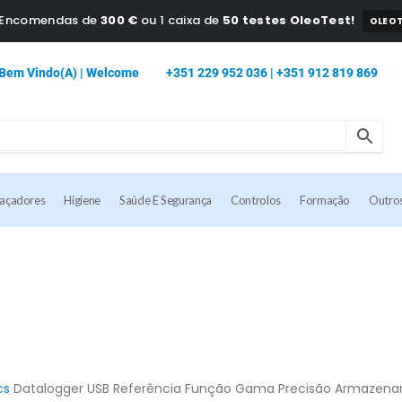
a Encomendas de
300 €
ou 1 caixa de
50 testes OleoTest!
OLEOT
Bem Vindo(a) | Welcome
+351 229 952 036 | +351 912 819 869
caçadores
Higiene
Saúde E Segurança
Controlos
Formação
Outro
cs
Datalogger USB Referência Função Gama Precisão Armazen