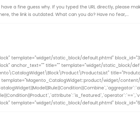
ave a fine guess why. If you typed the URL directly, please ma
t here, the link is outdated. What can you do? Have no fear,...
k" template="widget/static_block/default.phtml" block_id="3
k" anchor_text="" title="" template="widget/static_block/def
ento\CatalogWidget\Block\Product\ProductsList" title="Produt
 template="Magento_CatalogWidget::product/widget/content/g
alogWidget||Model||Rule||Condition||Combine`,`aggregator`:`all`,`
||Condition||Product`,`attribute`:`is_featured`,`operator`:`==`,`va
k" template="widget/static_block/default.phtml" block_id="6