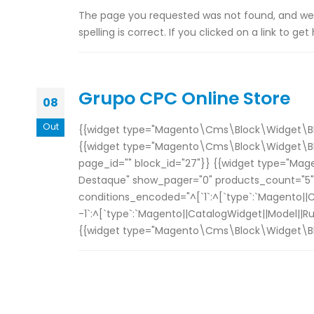
The page you requested was not found, and we h
spelling is correct. If you clicked on a link to ge
Grupo CPC Online Store
08
Out
{{widget type="Magento\Cms\Block\Widget\Bloc
{{widget type="Magento\Cms\Block\Widget\Bloc
page_id="" block_id="27"}} {{widget type="Mag
Destaque" show_pager="0" products_count="5"
conditions_encoded="^[`1`:^[`type`:`Magento||Cat
-1`:^[`type`:`Magento||CatalogWidget||Model||Rule
{{widget type="Magento\Cms\Block\Widget\Bloc