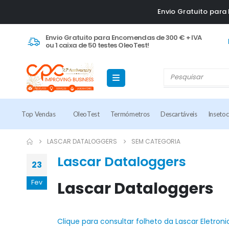
Envio Gratuito par
Envio Gratuito para Encomendas de 300 € + IVA
ou 1 caixa de 50 testes OleoTest!
Top Vendas
OleoTest
Termómetros
Descartáveis
Inseto
LASCAR DATALOGGERS
SEM CATEGORIA
Lascar Dataloggers
23
Fev
Lascar Dataloggers
Clique para consultar folheto da Lascar Eletroni