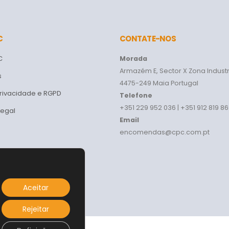
C
CONTATE-NOS
C
Morada
Armazém E, Sector X Zona Industr
s
4475-249 Maia Portugal
Privacidade e RGPD
Telefone
+351 229 952 036 | +351 912 819 8
Legal
Email
encomendas@cpc.com.pt
Aceitar
Rejeitar