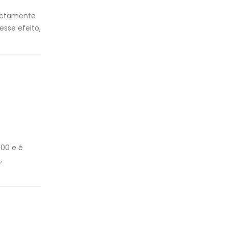
ectamente
esse efeito,
0 e é
,