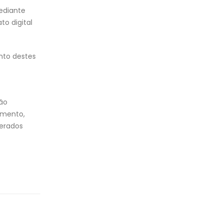
mediante
to digital
nto destes
ão
amento,
derados