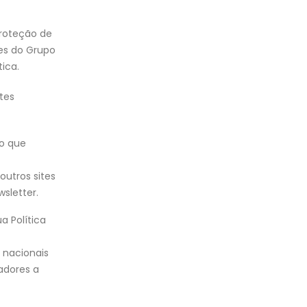
Proteção de
es do Grupo
ica.
tes
uo que
outros sites
sletter.
a Política
 nacionais
zadores a