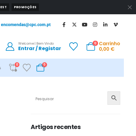
EST
PROMOÇÕES
encomendas@cpc.com.pt
Carrinho
0
Welcome | Bem Vindo
Entrar / Registar
0,00
€
0
0
s
Artigos recentes