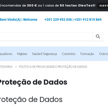
a Encomendas de
300 €
ou 1 caixa de
50 testes OleoTest!
OLEOT
Bem Vindo(a) | Welcome
+351 229 952 036 | +351 912 819 869
caçadores
Higiene
Saúde E Segurança
Controlos
Formação
Outro
TEGORIA
POLÍTICA DE PRIVACIDADE E PROTEÇÃO DE DADOS
 Proteção de Dados
 Proteção de Dados