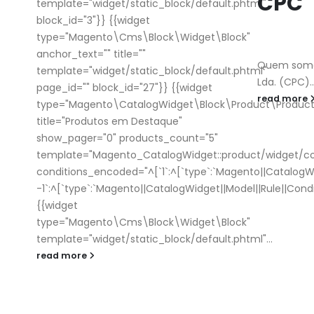
CPC
template="widget/static_block/default.phtml"
block_id="3"}} {{widget
type="Magento\Cms\Block\Widget\Block"
anchor_text="" title=""
Quem somos 
template="widget/static_block/default.phtml"
Lda. (CPC)..
page_id="" block_id="27"}} {{widget
read more
type="Magento\CatalogWidget\Block\Product\Products
title="Produtos em Destaque"
show_pager="0" products_count="5"
template="Magento_CatalogWidget::product/widget/co
conditions_encoded="^[`1`:^[`type`:`Magento||CatalogWidge
-1`:^[`type`:`Magento||CatalogWidget||Model||Rule||Conditi
{{widget
type="Magento\Cms\Block\Widget\Block"
template="widget/static_block/default.phtml"...
read more