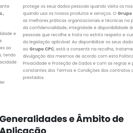
tante
protege os seus dados pessoais quando visita os noss
.,
quando usa os nossos produtos e serviços. O
Grupo
as melhores práticas organizacionais e técnicas na
da confidencialidade, integridade e disponibilidade 
lidade e
pessoais que recolhe e trata no estrito respeito e 
s
da legislação aplicável. Ao disponibilizar os seus dad
ões ao
ao
Grupo CPC
, está a consentir na recolha, tratam
s, tendo
divulgação dos mesmos de acordo com esta Polític
vacidade
Privacidade e Proteção de Dados e com as regras e p
constantes dos Termos e Condições dos contratos d
prestados.
der
Generalidades e Âmbito de
Aplicação