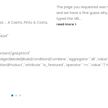
The page you requested was n
and we have a fine guess why.
typed the URL...
... A Castro, Pinto & Costa,
read more
.
List"
ntent/grid.phtml"
t||Model||Rule||Condition||Combine`,`aggregator`:`all`,`value`:`1
on||Product`,`attribute`:`is_featured`,`operator`:`==`,`value`:`1`^