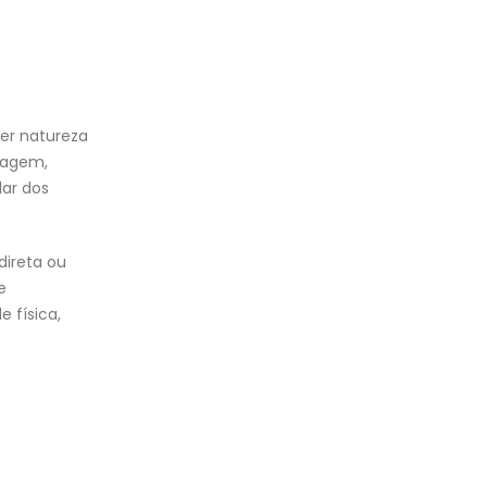
er natureza
magem,
lar dos
direta ou
e
 física,