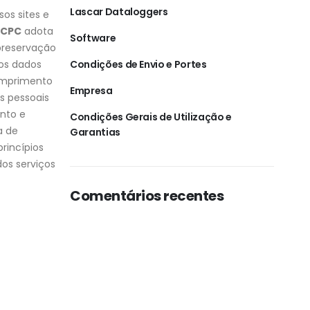
Lascar Dataloggers
os sites e
 CPC
adota
Software
 preservação
dos dados
Condições de Envio e Portes
cumprimento
Empresa
os pessoais
ento e
Condições Gerais de Utilização e
a de
Garantias
rincípios
os serviços
Comentários recentes