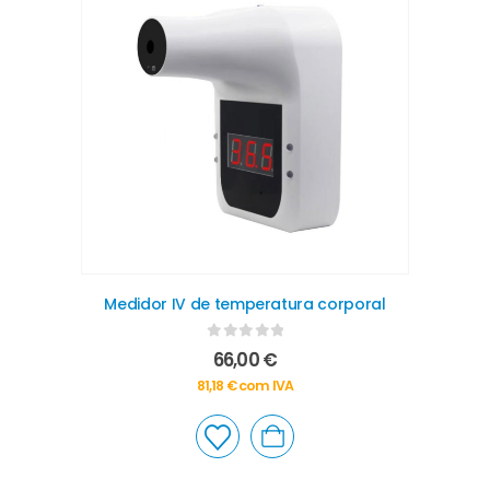
Medidor IV de temperatura corporal
0
out of 5
66,00
€
81,18
€
com IVA