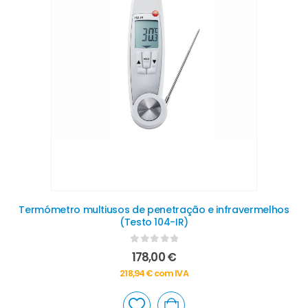
Termómetro multiusos de penetração e infravermelhos
(Testo 104-IR)
0
out of 5
178,00
€
218,94
€
com IVA