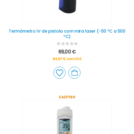
Termómetro IV de pistola com mira laser (-50 ºC a 500
ºC)
0
out of 5
69,00
€
84,87
€
com IVA
SAEP189