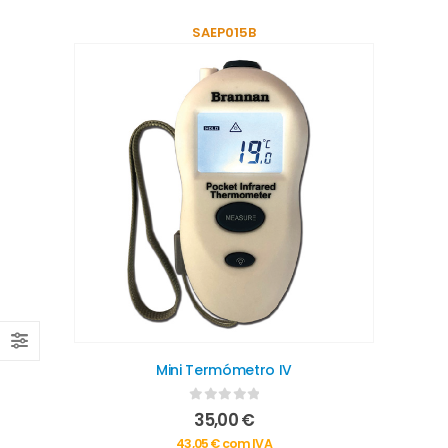
SAEP015B
Mini Termómetro IV
0
out of 5
35,00
€
43,05
€
com IVA