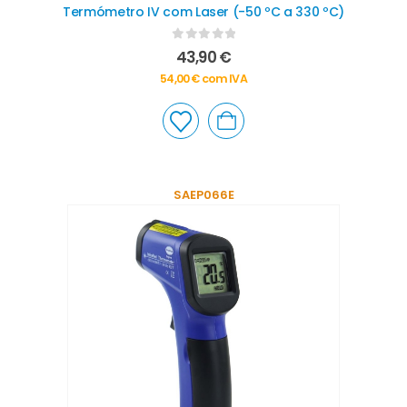
Termómetro IV com Laser (-50 ºC a 330 ºC)
0
out of 5
43,90
€
54,00
€
com IVA
SAEP066E