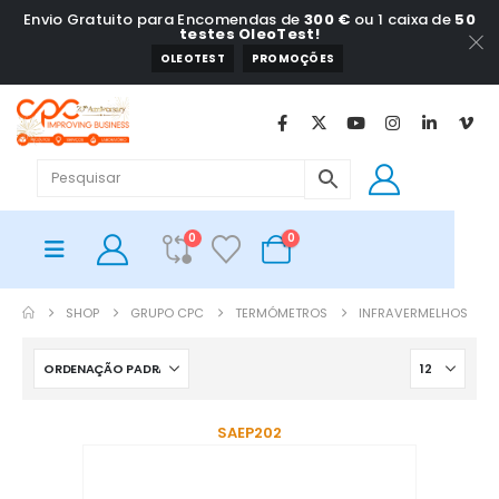
Envio Gratuito para Encomendas de
300 €
ou 1 caixa de
50
testes OleoTest!
OLEOTEST
PROMOÇÕES
0
0
SHOP
GRUPO CPC
TERMÓMETROS
INFRAVERMELHOS
SAEP202