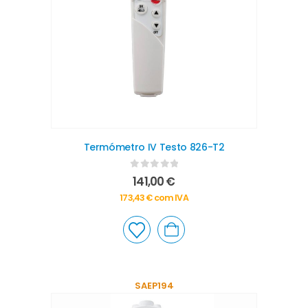
Termómetro IV Testo 826-T2
0
out of 5
141,00
€
173,43
€
com IVA
SAEP194