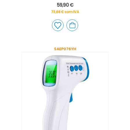
0
out of 5
59,90
€
73,68
€
com IVA
SAEP076YH