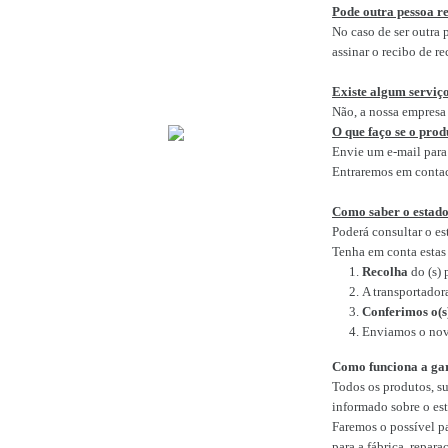
Pode outra pessoa r
No caso de ser outra 
assinar o recibo de r
Existe algum servi
Não, a nossa empresa 
O que faço se o prod
Envie um e-mail par
Entraremos em contac
Como saber o estado
Poderá consultar o e
Tenha em conta estas 
Recolha
do (s) 
A transportador
Conferimos o(s
Enviamos o nov
Como funciona a ga
Todos os produtos, s
informado sobre o est
Faremos o possível pa
para a fábrica, repar