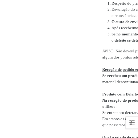
Respeito do pra
Devolução do ar
circunstância
,
e 
O custo de envi
Após recebermos
Se no momento 
o
defeito se de
AVISO! Não deverá p
algum dos pontos refe
Receção de pedido e
Se recebeu um prod
material descontinua
Produto com Defeito
Na receção do produt
utilizou.
Se entretanto detetar
Em ambos os casos, d
que possamos confirm
Qual o estado da mi