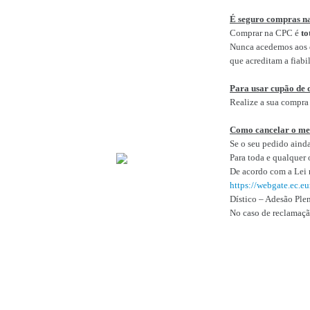
É seguro compras 
Comprar na CPC é
to
Nunca acedemos aos d
que acreditam a fiabi
Para usar cupão de 
Realize a sua compra
Como cancelar o me
Se o seu pedido aind
Para toda e qualquer 
De acordo com a Lei 
https://webgate.ec.
Dístico – Adesão Plen
No caso de reclamaçã