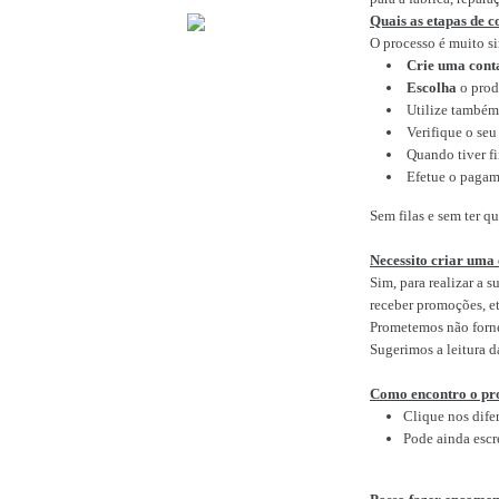
Quais as etapas de 
O processo é muito si
Crie uma cont
Escolha
o prod
Utilize também 
Verifique o seu
Quando tiver fi
Efetue o pagame
Sem filas e sem ter q
Necessito criar uma
Sim, para realizar a 
receber promoções, et
Prometemos não fornec
Sugerimos a leitura d
Como encontro o pr
Clique nos difer
Pode ainda escr