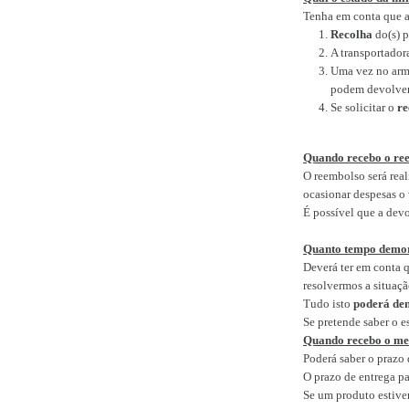
Tenha em conta que a
Recolha
do(s) p
A transportador
Uma vez no arm
podem devolver
Se solicitar o
re
Quando recebo o re
O reembolso será rea
ocasionar despesas o v
É possível que a devo
Quanto tempo demo
Deverá ter em conta 
resolvermos a situaçã
Tudo isto
poderá dem
Se pretende saber o 
Quando recebo o me
Poderá saber o prazo 
O prazo de entrega p
Se um produto estiver