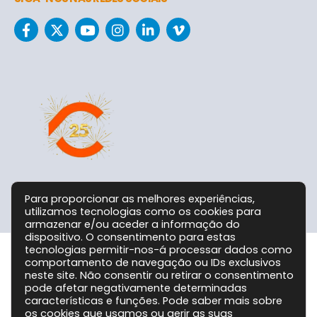
Para proporcionar as melhores experiências,
utilizamos tecnologias como os cookies para
armazenar e/ou aceder a informação do
dispositivo. O consentimento para estas
tecnologias permitir-nos-á processar dados como
comportamento de navegação ou IDs exclusivos
Grupo CPC @ 2026. Todos os Direitos Reservados!
neste site. Não consentir ou retirar o consentimento
pode afetar negativamente determinadas
características e funções. Pode saber mais sobre
os cookies que usamos ou gerir as suas