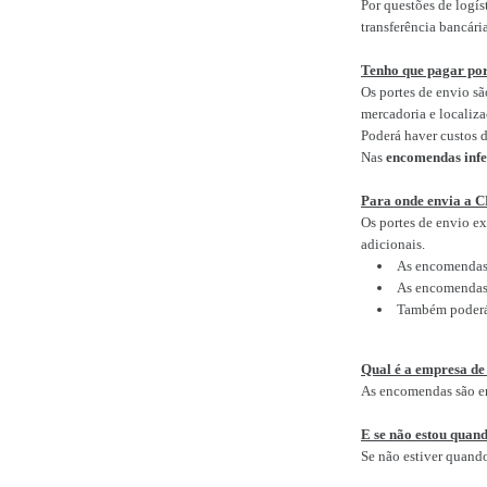
Por questões de logís
transferência bancár
Tenho que pagar por
Os portes de envio s
mercadoria e localiza
Poderá haver custos d
Nas
encomendas infe
Para onde envia a C
Os portes de envio e
adicionais.
As encomendas e
As encomendas 
Também poderá v
Qual é a empresa de
As encomendas são en
E se não estou quan
Se não estiver quando