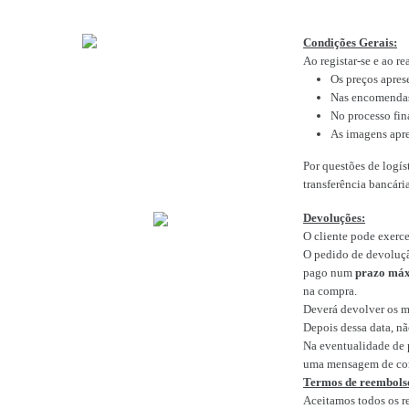
Condições Gerais:
Ao registar-se e ao r
Os preços apres
Nas encomend
No processo fina
As imagens apre
Por questões de logís
transferência bancár
Devoluções:
O cliente pode exerc
O pedido de devoluçã
pago num
prazo máx
na compra.
Deverá devolver os m
Depois dessa data, n
Na eventualidade de p
uma mensagem de cor
Termos de reembols
Aceitamos todos os r