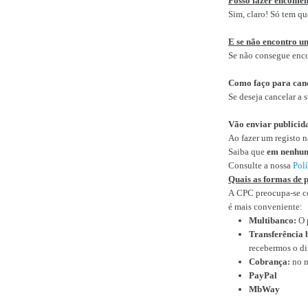
Posso fazer encomen
Sim, claro! Só tem qu
E se não encontro u
Se não consegue enco
Como faço para can
Se deseja cancelar a 
Vão enviar publicid
Ao fazer um registo n
Saiba que
em nenhum
Consulte a nossa
Pol
Quais as formas de
A CPC preocupa-se co
é mais conveniente:
Multibanco:
O 
Transferência 
recebermos o di
Cobrança:
no m
PayPal
MbWay