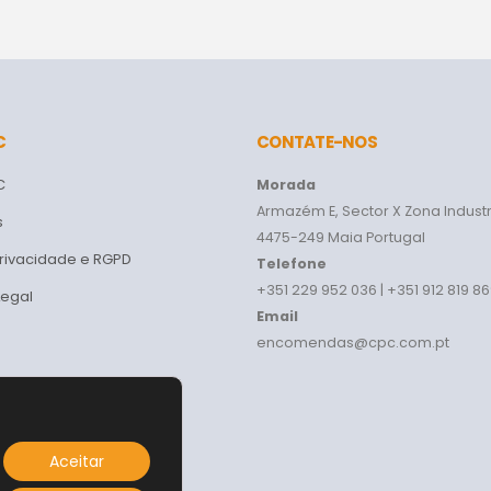
C
CONTATE-NOS
C
Morada
Armazém E, Sector X Zona Industr
s
4475-249 Maia Portugal
Privacidade e RGPD
Telefone
+351 229 952 036 | +351 912 819 8
Legal
Email
encomendas@cpc.com.pt
Aceitar