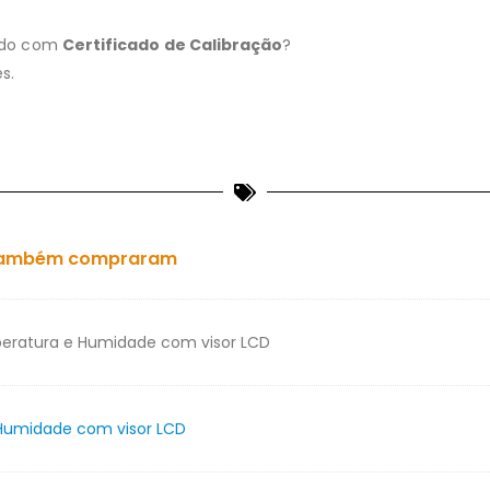
cido com
Certificado de Calibração
?
s.
es também compraram
peratura e Humidade com visor LCD
Humidade com visor LCD