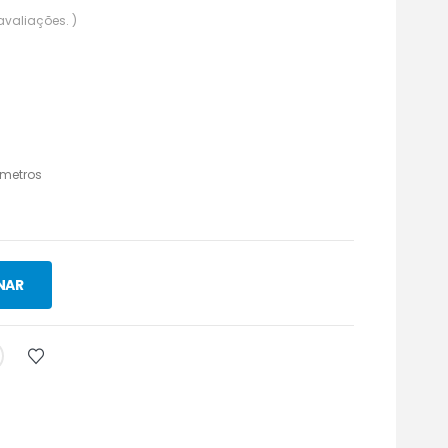
avaliações. )
metros
NAR