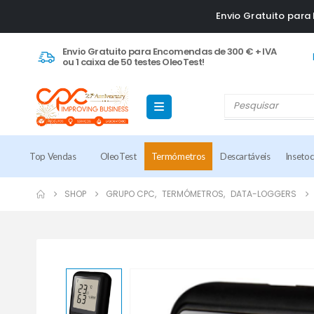
Envio Gratuito par
Envio Gratuito para Encomendas de 300 € + IVA
ou 1 caixa de 50 testes OleoTest!
Top Vendas
OleoTest
Termómetros
Descartáveis
Inseto
SHOP
GRUPO CPC
,
TERMÓMETROS
,
DATA-LOGGERS