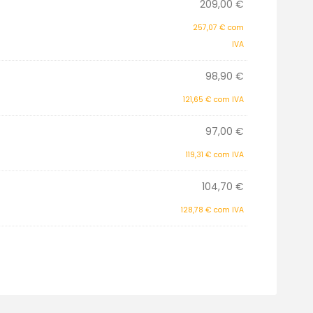
209,00
€
257,07
€
com
IVA
98,90
€
121,65
€
com IVA
97,00
€
119,31
€
com IVA
104,70
€
128,78
€
com IVA