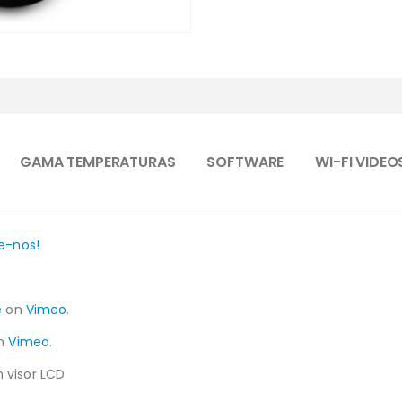
GAMA TEMPERATURAS
SOFTWARE
WI-FI VIDEO
e-nos!
e
on
Vimeo
.
n
Vimeo
.
 visor LCD