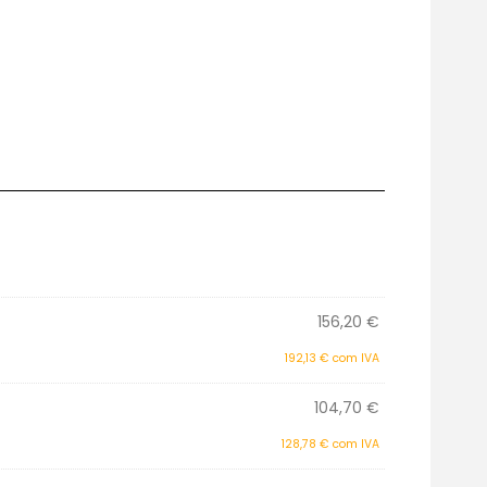
156,20
€
192,13
€
com IVA
104,70
€
128,78
€
com IVA