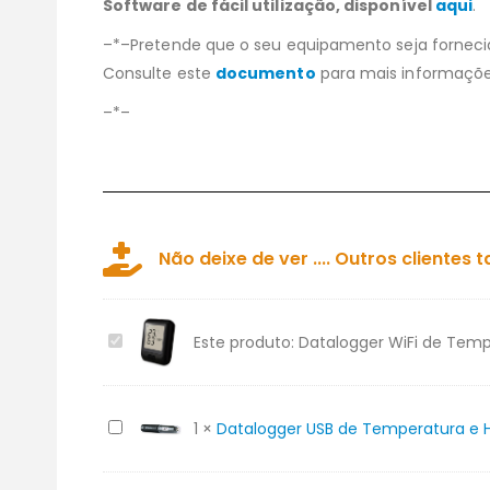
Software de fácil utilização, disponível
aqui
.
–*–Pretende que o seu equipamento seja forne
Consulte este
documento
para mais informaçõe
–*–
Não deixe de ver .... Outros client
Datalogger
Este produto:
Datalogger WiFi de Tem
WiFi
de
Temperatura
Datalogger
1
×
Datalogger USB de Temperatura e 
e
USB
Humidade
de