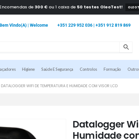
a Encomendas de
300 €
ou 1 caixa de
50 testes OleoTest!
OLEOT
Bem Vindo(a) | Welcome
+351 229 952 036 | +351 912 819 869
caçadores
Higiene
Saúde E Segurança
Controlos
Formação
Outro
DATALOGGER WIFI DE TEMPERATURA E HUMIDADE COM VISOR LCD
Datalogger Wi
Humidade com