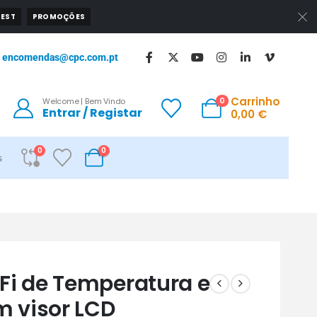
EST
PROMOÇÕES
encomendas@cpc.com.pt
Carrinho
0
Welcome | Bem Vindo
Entrar / Registar
0,00
€
0
0
s
Fi de Temperatura e
 visor LCD