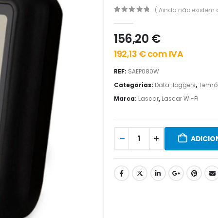
( Ainda não existem 
0
out of 5
156,20
€
192,13
€
com IVA
REF:
SAEP080W
Categorias:
Data-loggers
,
Termó
Marca:
Lascar
,
Lascar Wi-Fi
ADICIO