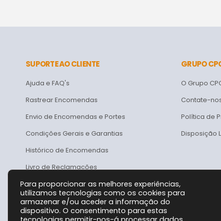
visor
LCD
SUPORTE AO CLIENTE
GRUPO CP
Ajuda e FAQ's
O Grupo CP
Rastrear Encomendas
Contate-no
Envio de Encomendas e Portes
Política de 
Condições Gerais e Garantias
Disposição 
Histórico de Encomendas
Livro de Reclamações
Para proporcionar as melhores experiências,
utilizamos tecnologias como os cookies para
armazenar e/ou aceder a informação do
dispositivo. O consentimento para estas
tecnologias permitir-nos-á processar dados