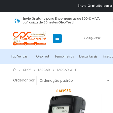
Envio Gratuito par
Envio Gratuito para Encomendas de 300 € + IVA
ou 1 caixa de 50 testes OleoTest!
Top Vendas
OleoTest
Termómetros
Descartáveis
Inseto
SHOP
LASCAR
LASCAR WI-FI
Ordenar por:
SAEP133