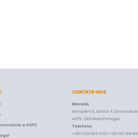
C
CONTATE-NOS
C
Morada
Armazém E, Sector X Zona Industr
s
4475-249 Maia Portugal
Privacidade e RGPD
Telefone
+351 229 952 036 | +351 912 819 8
Legal