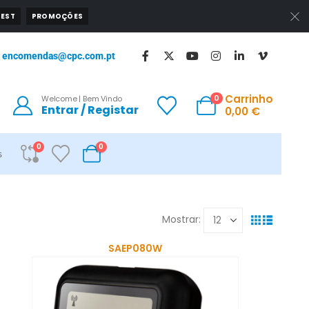
EST
PROMOÇÕES
encomendas@cpc.com.pt
Carrinho
0
Welcome | Bem Vindo
Entrar / Registar
0,00
€
0
0
s
Mostrar:
SAEP080W