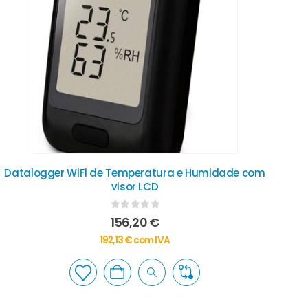
Datalogger WiFi de Temperatura e Humidade com
visor LCD
0
out of 5
156,20
€
192,13
€
com IVA