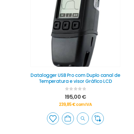
Datalogger USB Pro com Duplo canal de
Temperatura e visor Gráfico LCD
0
out of 5
195,00
€
239,85
€
com IVA