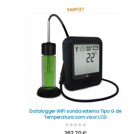
SAEP137
Datalogger WiFi sonda externa Tipo G de
Temperatura com visor LCD
0
out of 5
262,70
€