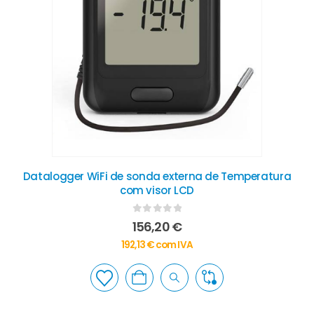
Datalogger WiFi de sonda externa de Temperatura
com visor LCD
0
out of 5
156,20
€
192,13
€
com IVA