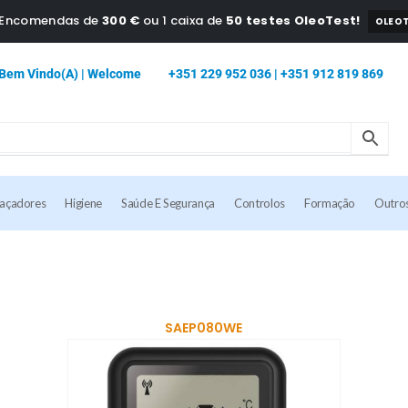
a Encomendas de
300 €
ou 1 caixa de
50 testes OleoTest!
OLEOT
Bem Vindo(a) | Welcome
+351 229 952 036 | +351 912 819 869
caçadores
Higiene
Saúde E Segurança
Controlos
Formação
Outro
SAEP080WE