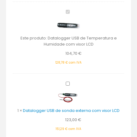
Datalogger
USB
de
Temperatura
e
Este produto:
Datalogger USB de Temperatura e
Humidade
Humidade com visor LCD
com
104,70
€
visor
LCD
128,78
€
com IVA
Datalogger
USB
de
sonda
externa
1
×
Datalogger USB de sonda externa com visor LCD
com
123,00
€
visor
LCD
151,29
€
com IVA