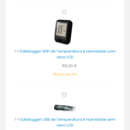
Datalogger
WiFi
de
Temperatura
e
Humidade
com
1
×
Datalogger WiFi de Temperatura e Humidade com
visor
visor LCD
LCD
156,20
€
192,13
€
com IVA
Datalogger
USB
de
Temperatura
e
1
×
Datalogger USB de Temperatura e Humidade sem
Humidade
visor LCD
sem