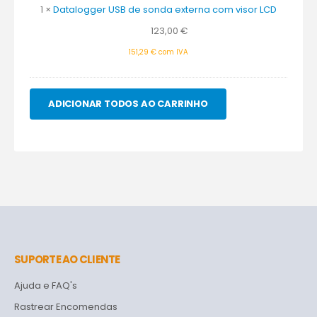
externa
1
×
Datalogger USB de sonda externa com visor LCD
com
123,00
€
visor
LCD
151,29
€
com IVA
ADICIONAR TODOS AO CARRINHO
SUPORTE AO CLIENTE
Ajuda e FAQ's
Rastrear Encomendas