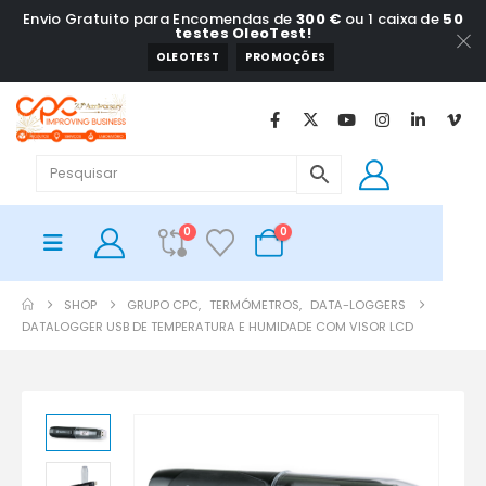
Envio Gratuito para Encomendas de
300 €
ou 1 caixa de
50
testes OleoTest!
OLEOTEST
PROMOÇÕES
0
0
SHOP
GRUPO CPC
,
TERMÓMETROS
,
DATA-LOGGERS
DATALOGGER USB DE TEMPERATURA E HUMIDADE COM VISOR LCD