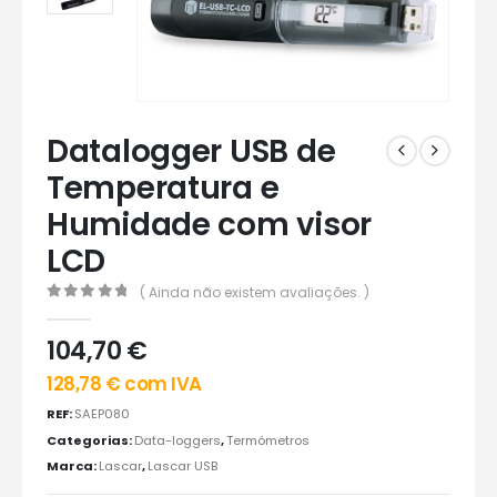
Datalogger USB de
Temperatura e
Humidade com visor
LCD
( Ainda não existem avaliações. )
0
out of 5
104,70
€
128,78
€
com IVA
REF:
SAEP080
Categorias:
Data-loggers
,
Termómetros
Marca:
Lascar
,
Lascar USB