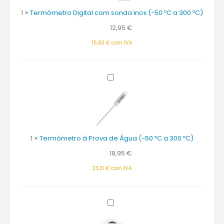
com
sonda
1
×
Termómetro Digital com sonda inox (-50 ºC a 300 ºC)
inox
12,95
€
(-50
ºC
15,93
€
com IVA
a
300
ºC)
Termómetro
à
Prova
de
Água
(-50
1
×
Termómetro à Prova de Água (-50 ºC a 300 ºC)
ºC
a
18,95
€
300
ºC)
23,31
€
com IVA
Termómetro
Íman
Checkfridge