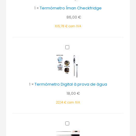
1
×
Termómetro Íman Checkfridge
86,00
€
105,78
€
com IVA
Termómetro
Digital
à
prova
de
água
1
×
Termómetro Digital à prova de água
18,00
€
22,14
€
com IVA
Termómetro
Digital