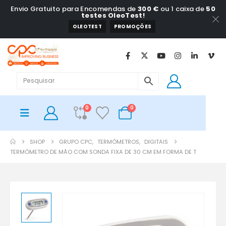
Envio Gratuito para Encomendas de
300 €
ou 1 caixa de
50
testes OleoTest!
OLEOTEST
PROMOÇÕES
0
0
SHOP
GRUPO CPC
,
TERMÓMETROS
,
DIGITAIS
TERMÓMETRO DE MÃO COM SONDA FIXA DE 30 CM EM FORMA DE T