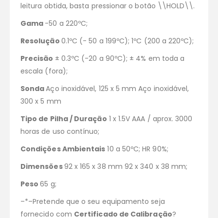
leitura obtida, basta pressionar o botão \\HOLD\\.
Gama
-50 a 220ºC;
Resolução
0.1ºC (- 50 a 199ºC); 1ºC (200 a 220ºC);
Precisão
± 0.3ºC (-20 a 90ºC); ± 4% em toda a
escala (fora);
Sonda
Aço inoxidável, 125 x 5 mm Aço inoxidável,
300 x 5 mm
Tipo de Pilha / Duração
1 x 1.5V AAA / aprox. 3000
horas de uso contínuo;
Condições Ambientais
10 a 50ºC; HR 90%;
Dimensões
92 x 165 x 38 mm 92 x 340 x 38 mm;
Peso
65 g;
–*–Pretende que o seu equipamento seja
fornecido com
Certificado de Calibração
?