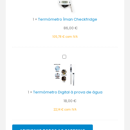
1
×
Termómetro Íman Checkfridge
86,00
€
105,78
€
com IVA
Termómetro
Digital
à
prova
de
água
1
×
Termómetro Digital à prova de água
18,00
€
22,14
€
com IVA