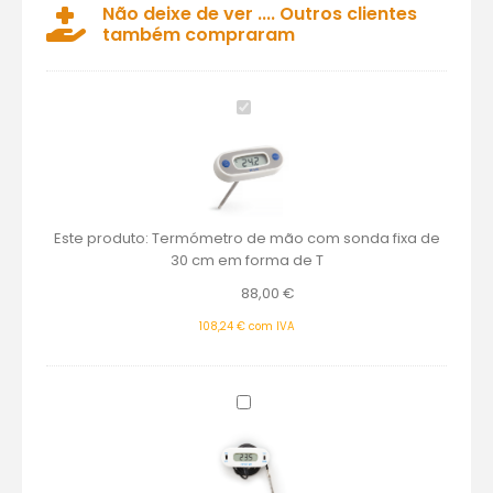
Não deixe de ver .... Outros clientes
também compraram
Termómetro
de
mão
com
sonda
fixa
Este produto:
Termómetro de mão com sonda fixa de
de
30 cm em forma de T
30
cm
88,00
€
em
forma
108,24
€
com IVA
de
T
Termómetro
Íman
Checkfridge