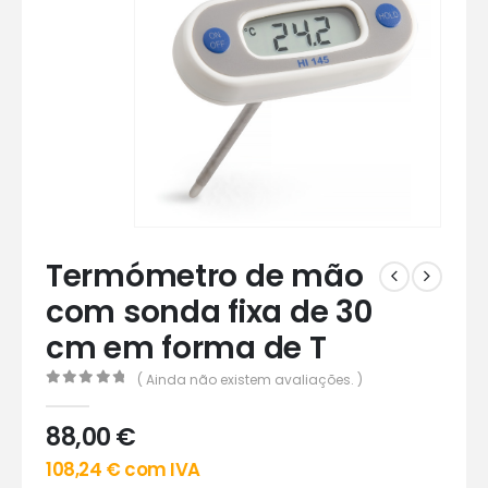
Termómetro de mão
com sonda fixa de 30
cm em forma de T
( Ainda não existem avaliações. )
0
out of 5
88,00
€
108,24
€
com IVA