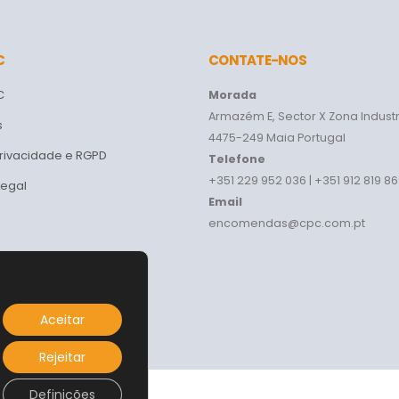
C
CONTATE-NOS
C
Morada
Armazém E, Sector X Zona Industr
s
4475-249 Maia Portugal
Privacidade e RGPD
Telefone
+351 229 952 036 | +351 912 819 8
Legal
Email
encomendas@cpc.com.pt
Aceitar
Rejeitar
Definições