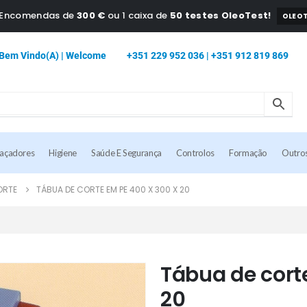
a Encomendas de
300 €
ou 1 caixa de
50 testes OleoTest!
OLEOT
Bem Vindo(a) | Welcome
+351 229 952 036 | +351 912 819 869
caçadores
Higiene
Saúde E Segurança
Controlos
Formação
Outro
ORTE
TÁBUA DE CORTE EM PE 400 X 300 X 20
Tábua de cort
20