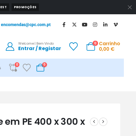
EST
PROMOÇÕES
encomendas@cpc.com.pt
Carrinho
0
Welcome | Bem Vindo
Entrar / Registar
0,00
€
0
0
s
e em PE 400 x 300 x