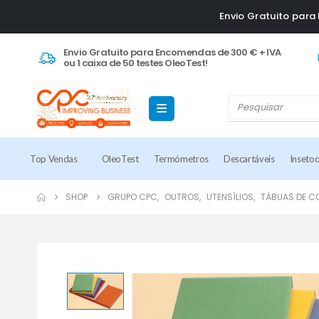
Envio Gratuito par
Envio Gratuito para Encomendas de 300 € + IVA
ou 1 caixa de 50 testes OleoTest!
Top Vendas
OleoTest
Termómetros
Descartáveis
Inseto
SHOP
GRUPO CPC
,
OUTROS
,
UTENSÍLIOS
,
TÁBUAS DE C