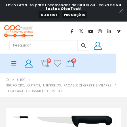
Envio Gratuito para Encomendas de
300 €
ou 1 caixa de
50
testes OleoTest!
OLEOTEST
PROMOÇÕES
0
0
SHOP
GRUPO CPC
,
OUTROS
,
UTENSÍLIOS
,
FACAS, COLHERES E SIMILARES
FACA PARA DESOSSAR (13) – PRETO