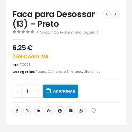
Faca para Desossar
(13) – Preto
( Ainda não existem avaliações. )
0
out of 5
6,25
€
7,69
€
com IVA
REF:
FC023
Categorias:
Facas, Colheres e Similares
,
Utensílios
ADICIONAR