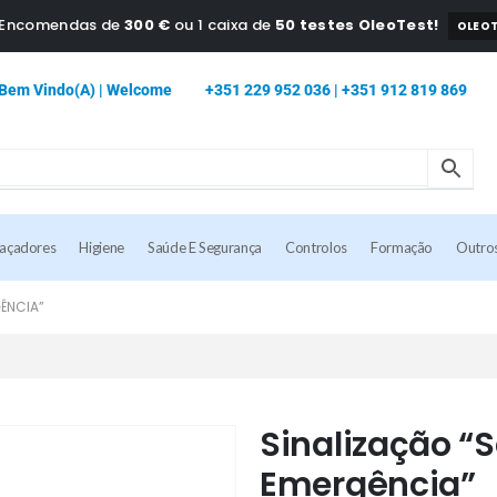
a Encomendas de
300 €
ou 1 caixa de
50 testes OleoTest!
OLEOT
Bem Vindo(a) | Welcome
+351 229 952 036 | +351 912 819 869
caçadores
Higiene
Saúde E Segurança
Controlos
Formação
Outro
GÊNCIA”
Sinalização “
Emergência”