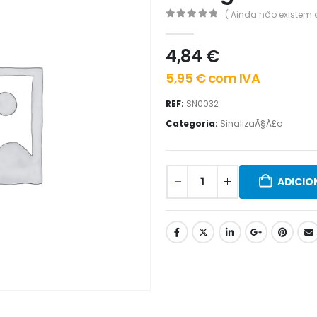
( Ainda não existem 
0
out of 5
4,84
€
5,95
€
com IVA
REF:
SN0032
Categoria:
SinalizaÃ§Ã£o
ADICIO