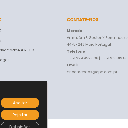
C
CONTATE-NOS
C
Morada
Armazém E, Sector X Zona Industr
s
4475-249 Maia Portugal
Privacidade e RGPD
Telefone
+351 229 952 036 | +351 912 819 8
Legal
Email
encomendas@cpc.com.pt
Aceitar
Rejeitar
Definições