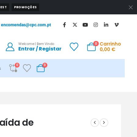
EST
PROMOÇÕES
encomendas@cpc.com.pt
Carrinho
0
Welcome | Bem Vindo
Entrar / Registar
0,00
€
0
0
s
Saída de