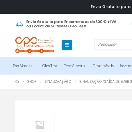
Envio Gratuito par
Envio Gratuito para Encomendas de 300 € + IVA
ou 1 caixa de 50 testes OleoTest!
Top Vendas
OleoTest
Termómetros
Descartáveis
Inseto
SHOP
SINALIZAÃ§Ã£O
SINALIZAÇÃO “SAÍDA DE EMER