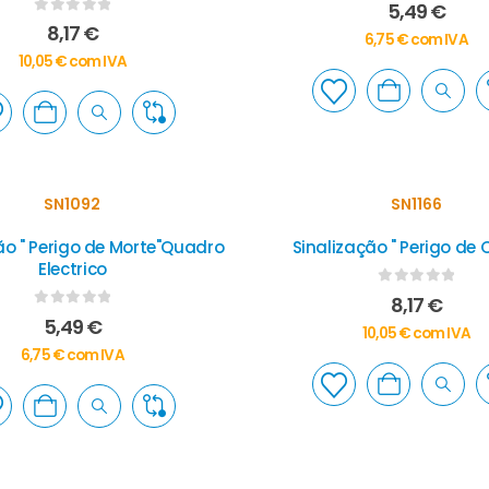
0
out of 5
5,49
€
0
out of 5
8,17
€
6,75
€
com IVA
10,05
€
com IVA
SN1092
SN1166
ão " Perigo de Morte"Quadro
Sinalização " Perigo de
Electrico
0
out of 5
8,17
€
0
out of 5
5,49
€
10,05
€
com IVA
6,75
€
com IVA