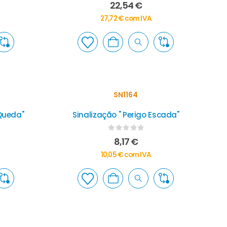
0
out of 5
22,54
€
27,72
€
com IVA
SN1164
 Queda"
Sinalização " Perigo Escada"
0
out of 5
8,17
€
10,05
€
com IVA