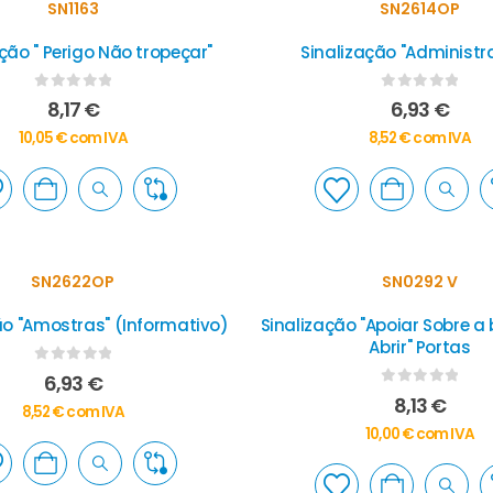
SN1163
SN2614OP
ção " Perigo Não tropeçar"
Sinalização "Administr
0
out of 5
0
out of 5
8,17
€
6,93
€
10,05
€
com IVA
8,52
€
com IVA
SN2622OP
SN0292 V
ão "Amostras" (Informativo)
Sinalização "Apoiar Sobre a
Abrir" Portas
0
out of 5
6,93
€
0
out of 5
8,13
€
8,52
€
com IVA
10,00
€
com IVA