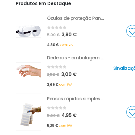
Produtos Em Destaque
Óculos de proteção Panorâmicos
0
out of 5
3,90
€
5,00
€
4,80
€
com IVA
Dedeiras - embalagem de 100
Sinalizaç
0
out of 5
3,00
€
3,50
€
3,69
€
com IVA
Pensos rápidos simples azuis (embalagem 60 unidades)
0
out of 5
4,95
€
5,90
€
5,25
€
com IVA