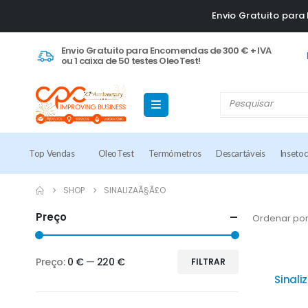
Envio Gratuito par
Envio Gratuito para Encomendas de 300 € + IVA
ou 1 caixa de 50 testes OleoTest!
Top Vendas
OleoTest
Termómetros
Descartáveis
Inseto
SHOP
SINALIZAÃ§Ã£O
Preço
Ordenar por
Preço:
0 €
—
220 €
FILTRAR
Sinali