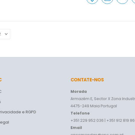
C
CONTATE-NOS
C
Morada
Armazém E, Sector X Zona Industr
s
4475-249 Maia Portugal
Privacidade e RGPD
Telefone
+351 229 952 036 | +351 912 819 8
Legal
Email
encomendas@cpc.com.pt