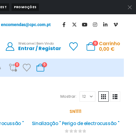
EST
PROMOÇÕES
encomendas@cpc.com.pt
Carrinho
0
Welcome | Bem Vindo
Entrar / Registar
0,00
€
0
0
s
Mostrar:
SN1111
trocussão "
Sinalização " Perigo de electrocussão "