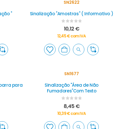
SN2622
ação "
Sinalização "Amostras" ( Informativo )
0
out of 5
10,12
€
12,45
€
com IVA
SN1677
 barra para
Sinalização "Área de Não
Fumadores"Com Texto
0
out of 5
8,45
€
10,39
€
com IVA