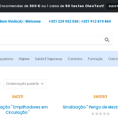
a Encomendas de
300 €
ou 1 caixa de
50 testes OleoTest!
OLEOT
Bem Vindo(a) | Welcome
+351 229 952 036 | +351 912 819 869
caçadores
Higiene
Saúde E Segurança
Controlos
Formação
Outro
:
SN1211
SN1093
zação " Empilhadores em
Sinalização " Perigo de elec
Circulação "