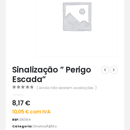
Sinalização ” Perigo
Escada”
( Ainda não existem avaliações. )
0
out of 5
8,17
€
10,05
€
com IVA
REF:
SN1164
Categoria:
SinalizaÃ§Ã£o