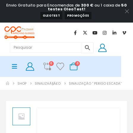
Envio Gratuito para Encomendas de
300 €
ou 1 caixa de
50
testes OleoTest!
OLEOTEST
PROMOÇÕES
0
0
SHOP
SINALIZAÃ§Ã£O
SINALIZAÇÃO ” PERIGO ESCADA”