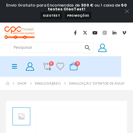
Envio Gratuito para Encomendas de
300 €
ou 1 caixa de
50
testes OleoTest!
OLEOTEST
PROMOÇÕES
0
0
SHOP
SINALIZAÃ§Ã£O
SINALIZAÇÃO “EXTINTOR DE ÁGUA”