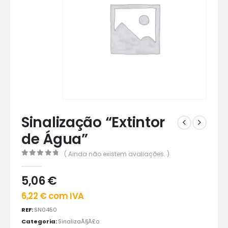
Sinalização “Extintor
de Água”
( Ainda não existem avaliações. )
0
out of 5
5,06
€
6,22
€
com IVA
REF:
SN0450
Categoria:
SinalizaÃ§Ã£o