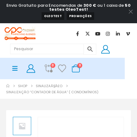
Envio Gratuito para Encomendas de
300 €
ou 1 caixa de
50
testes OleoTest!
OLEOTEST
PROMOÇÕES
0
0
SHOP
SINALIZAÃ§Ã£O
SINALIZAÇÃO “CONTADOR DE ÁGUA” ( CONDOMÍNIOS)