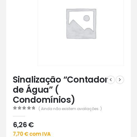
Sinalização “Contador
de Água” (
Condomínios)
( Ainda não existem avaliações. )
0
out of 5
6,26
€
7,70
€
com IVA