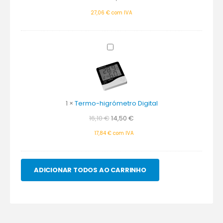
27,06
€
com IVA
Termo-
higrómetro
Digital
1
×
Termo-higrómetro Digital
16,10
€
14,50
€
17,84
€
com IVA
ADICIONAR TODOS AO CARRINHO