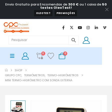
Envio Gratuito para Encomendas de
300 €
ou 1 caixa de
50
testes OleoTest!
OLEOTEST
PROMOÇÕES
0
0
SHOP
GRUPO CPC
,
TERMÓMETROS
,
TERMO-HIGRÓMETROS
MINI TERMO-HIGRÓMETRO COM SONDA EXTERNA