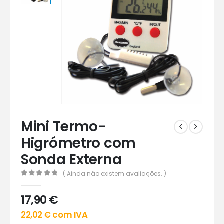
Mini Termo-
Higrómetro com
Sonda Externa
( Ainda não existem avaliações. )
0
out of 5
17,90
€
22,02
€
com IVA