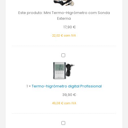
Sonda
Externa
Este produto:
Mini Termo-Higrómetro com Sonda
Externa
17,90
€
22,02
€
com IVA
Termo-
higrómetro
digital
Profissional
1
×
Termo-higrómetro digital Profissional
39,90
€
49,08
€
com IVA
Termo-