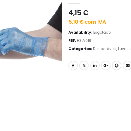
0
out of 5
4,15
€
5,10
€
com IVA
Availability:
Esgotado
REF:
HSLV016
Categorias:
Descartáveis
,
Luvas 