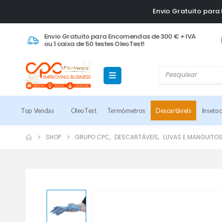
Envio Gratuito par
Envio Gratuito para Encomendas de 300 € + IVA
ou 1 caixa de 50 testes OleoTest!
Top Vendas
OleoTest
Termómetros
Descartáveis
Inseto
SHOP
GRUPO CPC
,
DESCARTÁVEIS
,
LUVAS E MANGUITO