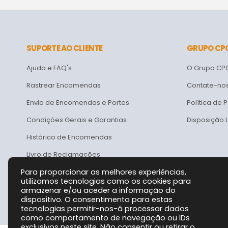
SUPORTE AO CLIENTE
GRUPO CP
Ajuda e FAQ's
O Grupo CP
Rastrear Encomendas
Contate-no
Envio de Encomendas e Portes
Política de 
Condições Gerais e Garantias
Disposição 
Histórico de Encomendas
Livro de Reclamações
Para proporcionar as melhores experiências,
utilizamos tecnologias como os cookies para
armazenar e/ou aceder a informação do
dispositivo. O consentimento para estas
tecnologias permitir-nos-á processar dados
como comportamento de navegação ou IDs
exclusivos neste site. Não consentir ou retirar o