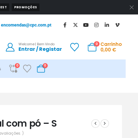
EST
PROMOÇÕES
encomendas@cpc.com.pt
Carrinho
0
Welcome | Bem Vindo
Entrar / Registar
0,00
€
0
0
s
ul com pó – S
avaliações. )