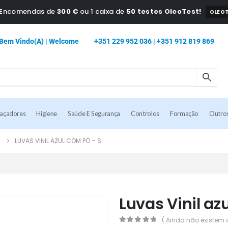
a Encomendas de
300 €
ou 1 caixa de
50 testes OleoTest!
OLEOT
Bem Vindo(a) | Welcome
+351 229 952 036 | +351 912 819 869
caçadores
Higiene
Saúde E Segurança
Controlos
Formação
Outro
S
LUVAS VINIL AZUL COM PÓ – S
Luvas Vinil az
( Ainda não existem 