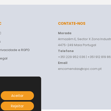
C
CONTATE-NOS
C
Morada
Armazém E, Sector X Zona Industr
s
4475-249 Maia Portugal
Privacidade e RGPD
Telefone
+351 229 952 036 | +351 912 819 8
Legal
Email
encomendas@cpc.com.pt
Aceitar
Rejeitar