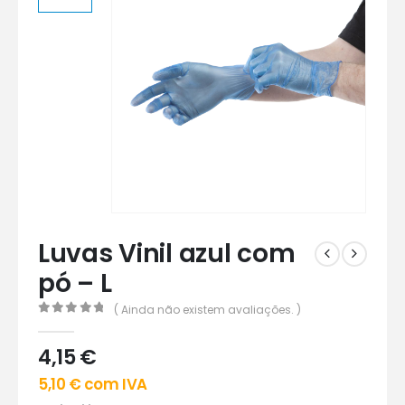
Luvas Vinil azul com
pó – L
( Ainda não existem avaliações. )
0
out of 5
4,15
€
5,10
€
com IVA