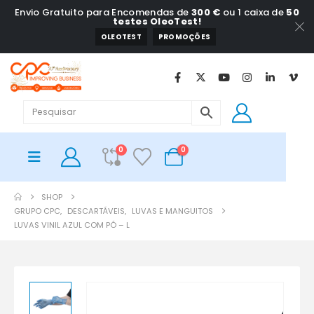
Envio Gratuito para Encomendas de
300 €
ou 1 caixa de
50
testes OleoTest!
OLEOTEST
PROMOÇÕES
0
0
SHOP
GRUPO CPC
,
DESCARTÁVEIS
,
LUVAS E MANGUITOS
LUVAS VINIL AZUL COM PÓ – L