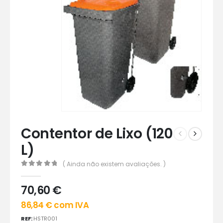
Contentor de Lixo (120
L)
( Ainda não existem avaliações. )
0
out of 5
70,60
€
86,84
€
com IVA
REF:
HSTR001