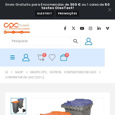
Envio Gratuito para Encomendas de
300 €
ou 1 caixa de
50
testes OleoTest!
OLEOTEST
PROMOÇÕES
0
0
SHOP
GRUPO CPC
,
OUTROS
,
CONTENTORES DE LIXO
CONTENTOR DE LIXO (120 L)