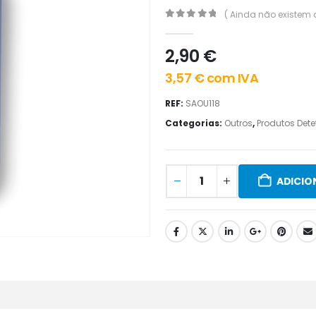
( Ainda não existem 
0
out of 5
2,90
€
3,57
€
com IVA
REF:
SAOU118
Categorias:
Outros
,
Produtos Dete
ADICIO