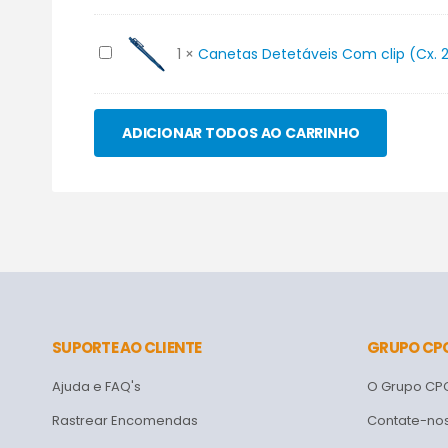
Com
clip
Canetas
1
×
Canetas Detetáveis Com clip (Cx. 2
(Cx.
Detetáveis
25
Com
unidades)
clip
ADICIONAR TODOS AO CARRINHO
Corpo
(Cx.
e
25
Tinta
unidades)
Azul
Corpo
e
Tinta
Azul
SUPORTE AO CLIENTE
GRUPO CP
Ajuda e FAQ's
O Grupo CP
Rastrear Encomendas
Contate-no