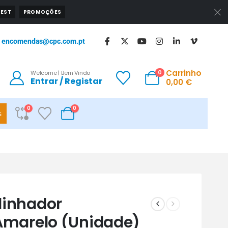
EST
PROMOÇÕES
encomendas@cpc.com.pt
Carrinho
0
Welcome | Bem Vindo
Entrar / Registar
0,00
€
0
0
s
linhador
Amarelo (Unidade)