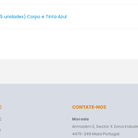
5 unidades) Corpo e Tinta Azul
C
CONTATE-NOS
C
Morada
Armazém E, Sector X Zona Industr
s
4475-249 Maia Portugal