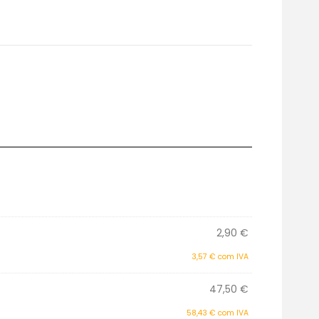
2,90
€
3,57
€
com IVA
47,50
€
58,43
€
com IVA