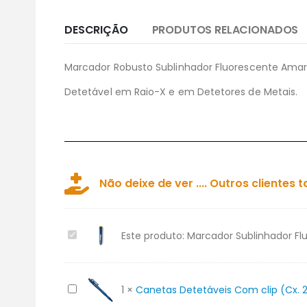
DESCRIÇÃO
PRODUTOS RELACIONADOS
Marcador Robusto Sublinhador Fluorescente Amar
Detetável em Raio-X e em Detetores de Metais.
Não deixe de ver .... Outros client
Marcador
Este produto:
Marcador Sublinhador Fl
Sublinhador
Fluorescente
Amarelo
Canetas
1
×
Canetas Detetáveis Com clip (Cx. 2
(Unidade)
Detetáveis