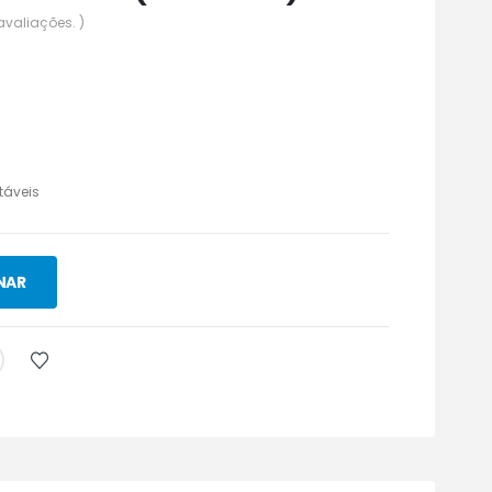
avaliações. )
táveis
NAR