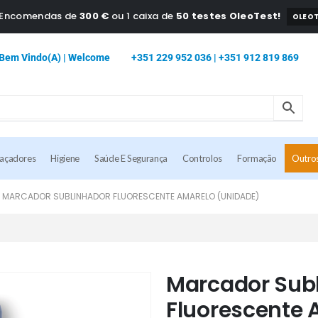
a Encomendas de
300 €
ou 1 caixa de
50 testes OleoTest!
OLEOT
Bem Vindo(a) | Welcome
+351 229 952 036 | +351 912 819 869
caçadores
Higiene
Saúde E Segurança
Controlos
Formação
Outro
MARCADOR SUBLINHADOR FLUORESCENTE AMARELO (UNIDADE)
Marcador Sub
Fluorescente 