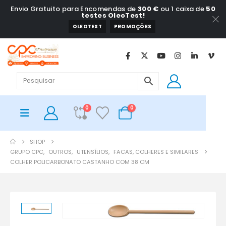
Envio Gratuito para Encomendas de
300 €
ou 1 caixa de
50
testes OleoTest!
OLEOTEST
PROMOÇÕES
0
0
SHOP
GRUPO CPC
,
OUTROS
,
UTENSÍLIOS
,
FACAS, COLHERES E SIMILARES
COLHER POLICARBONATO CASTANHO COM 38 CM