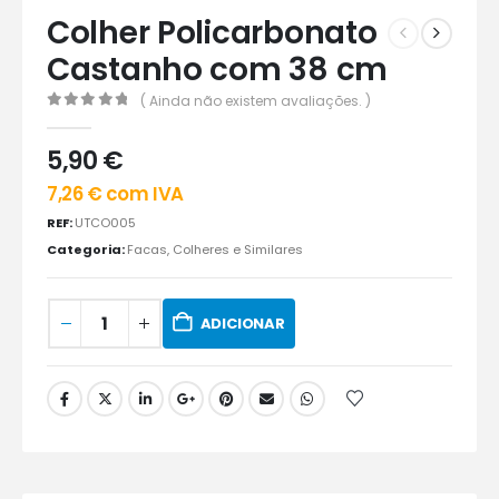
Colher Policarbonato
Castanho com 38 cm
( Ainda não existem avaliações. )
0
out of 5
5,90
€
7,26
€
com IVA
REF:
UTCO005
Categoria:
Facas, Colheres e Similares
ADICIONAR