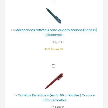
Marcadores
retráteis
para
quadro
branco
(Pack
1
×
Marcadores retráteis para quadro branco (Pack 10)
10)
Detetáveis
Detetáveis
38,80
€
47,72
€
com IVA
Canetas
Detetáveis
(emb.
50
unidades)
Corpo
e
1
×
Canetas Detetáveis (emb. 50 unidades) Corpo e
Tinta
Tinta Vermelha
Vermelha
108,00
€