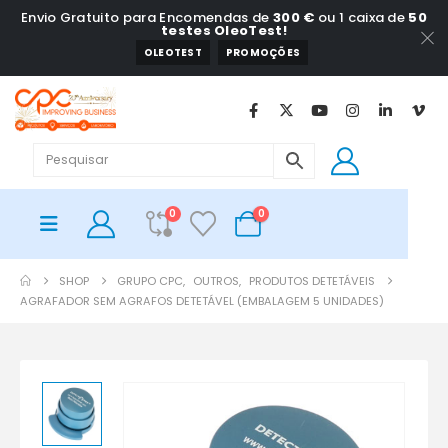
Envio Gratuito para Encomendas de
300 €
ou 1 caixa de
50
testes OleoTest!
OLEOTEST
PROMOÇÕES
0
0
SHOP
GRUPO CPC
,
OUTROS
,
PRODUTOS DETETÁVEIS
AGRAFADOR SEM AGRAFOS DETETÁVEL (EMBALAGEM 5 UNIDADES)