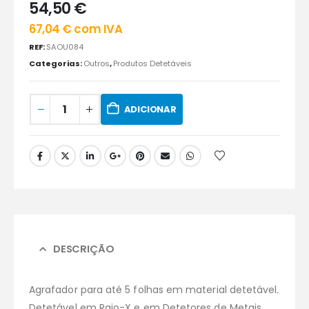
54,50
€
67,04
€
com IVA
REF:
SAOU084
Categorias:
Outros
,
Produtos Detetáveis
ADICIONAR
DESCRIÇÃO
Agrafador para até 5 folhas em material detetável.
Detetável em Raio-X e em Detetores de Metais.