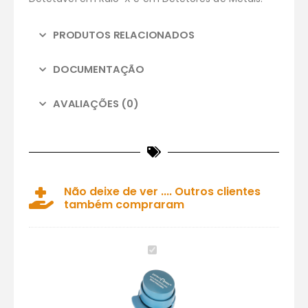
PRODUTOS RELACIONADOS
DOCUMENTAÇÃO
AVALIAÇÕES (0)
Não deixe de ver .... Outros clientes
também compraram
Agrafador
sem
agrafos
detetável
(Embalagem