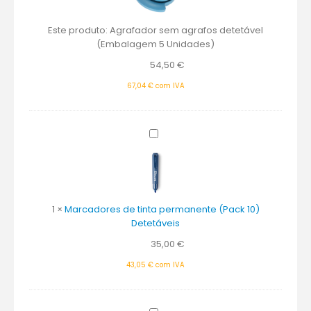
5
Unidades)
Este produto:
Agrafador sem agrafos detetável
(Embalagem 5 Unidades)
54,50
€
67,04
€
com IVA
Marcadores
de
tinta
permanente
(Pack
10)
1
×
Marcadores de tinta permanente (Pack 10)
Detetáveis
Detetáveis
35,00
€
43,05
€
com IVA