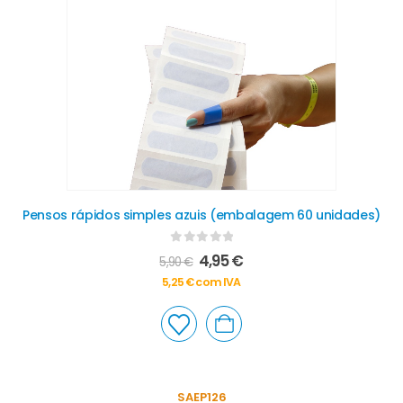
Pensos rápidos simples azuis (embalagem 60 unidades)
0
out of 5
4,95
€
5,90
€
5,25
€
com IVA
SAEP126