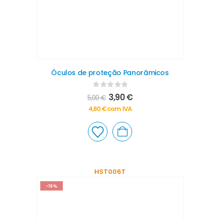
Óculos de proteção Panorâmicos
0
out of 5
3,90
€
5,00
€
4,80
€
com IVA
HST006T
-16%