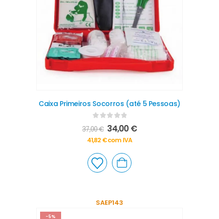
Caixa Primeiros Socorros (até 5 Pessoas)
0
out of 5
34,00
€
37,00
€
41,82
€
com IVA
SAEP143
-5%