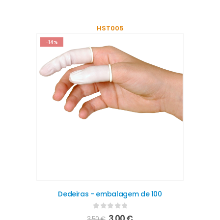
HST005
-14%
Dedeiras - embalagem de 100
0
out of 5
3,00
€
3,50
€