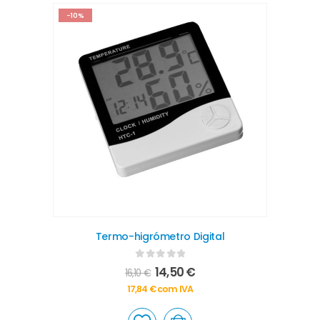
-10%
Termo-higrómetro Digital
0
out of 5
14,50
€
16,10
€
17,84
€
com IVA