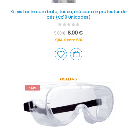
Kit visitante com bata, touca, máscara e protector de
pés (Cx10 Unidades)
0
out of 5
8,00
€
9,00
€
9,84
€
com IVA
HSEL145
-22%