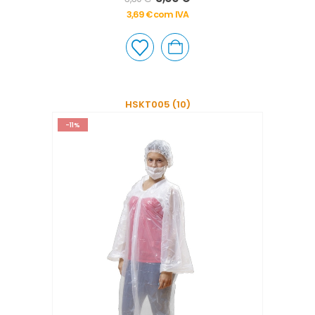
3,69
€
com IVA
HSKT005 (10)
-11%