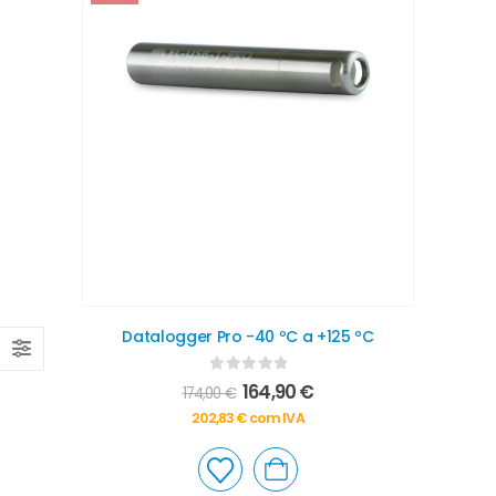
Datalogger Pro -40 ºC a +125 ºC
0
out of 5
164,90
€
174,00
€
202,83
€
com IVA