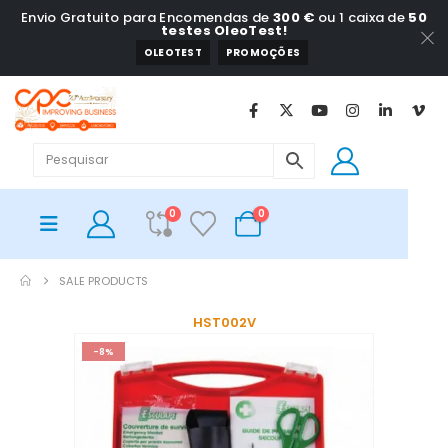
Envio Gratuito para Encomendas de
300 €
ou 1 caixa de
50
testes OleoTest!
OLEOTEST
PROMOÇÕES
0
0
SALE PRODUCTS
HST002V
-8%