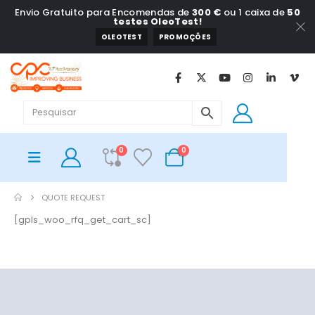
Envio Gratuito para Encomendas de
300 €
ou 1 caixa de
50
testes OleoTest!
OLEOTEST
PROMOÇÕES
0
0
QUOTE REQUEST
[gpls_woo_rfq_get_cart_sc]