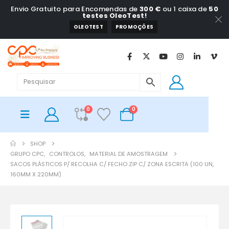
Envio Gratuito para Encomendas de
300 €
ou 1 caixa de
50
testes OleoTest!
OLEOTEST
PROMOÇÕES
0
0
SHOP
GRUPO CPC
,
CONTROLOS
,
MATERIAL DE AMOSTRAGEM
SACOS PLÁSTICOS P/ RECOLHA C/ FECHO ZIP C/ ZONA ESCRITA (100 UN,
160MM X 220MM)