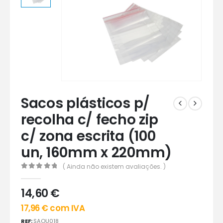
Sacos plásticos p/
recolha c/ fecho zip
c/ zona escrita (100
un, 160mm x 220mm)
( Ainda não existem avaliações. )
0
out of 5
14,60
€
17,96
€
com IVA
REF:
SAOU018