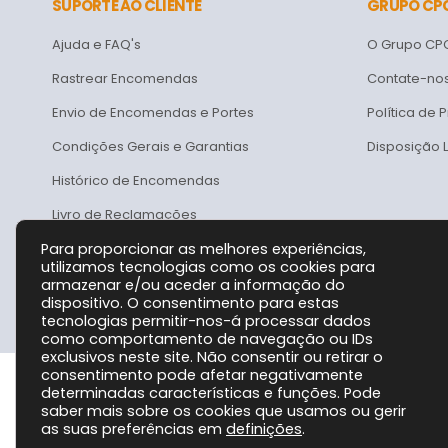
SUPORTE AO CLIENTE
GRUPO CP
Ajuda e FAQ's
O Grupo CP
Rastrear Encomendas
Contate-no
Envio de Encomendas e Portes
Política de 
Condições Gerais e Garantias
Disposição 
Histórico de Encomendas
Livro de Reclamações
Para proporcionar as melhores experiências,
utilizamos tecnologias como os cookies para
armazenar e/ou aceder a informação do
dispositivo. O consentimento para estas
tecnologias permitir-nos-á processar dados
como comportamento de navegação ou IDs
exclusivos neste site. Não consentir ou retirar o
consentimento pode afetar negativamente
determinadas características e funções. Pode
saber mais sobre os cookies que usamos ou gerir
Grupo CPC @ 2026. Todos os Direitos Reservados!
as suas preferências em
definições
.