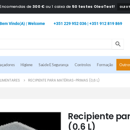
a Encomendas de
300 €
ou 1 caixa de
50 testes OleoTest!
OLEOT
Bem Vindo(a) | Welcome
+351 229 952 036 | +351 912 819 869
caçadores
Higiene
Saúde E Segurança
Controlos
Formação
Outro
ALIMENTARES
RECIPIENTE PARA MATÉRIAS-PRIMAS (0,6 L)
Recipiente pa
(0,6 L)