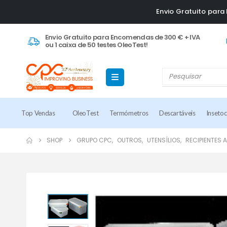
Envio Gratuito par
Envio Gratuito para Encomendas de 300 € + IVA
ou 1 caixa de 50 testes OleoTest!
Top Vendas
OleoTest
Termómetros
Descartáveis
Inseto
SHOP
GRUPO CPC
,
OUTROS
,
UTENSÍLIOS
,
RECIPIENTES 