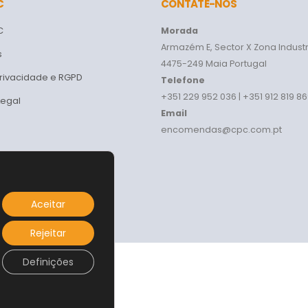
C
CONTATE-NOS
C
Morada
Armazém E, Sector X Zona Industr
s
4475-249 Maia Portugal
Privacidade e RGPD
Telefone
+351 229 952 036 | +351 912 819 8
Legal
Email
encomendas@cpc.com.pt
Aceitar
Rejeitar
Definições