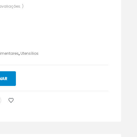
avaliações. )
limentares
,
Utensílios
NAR