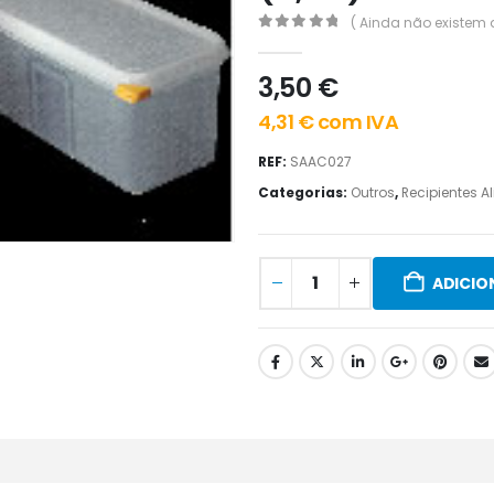
( Ainda não existem 
0
out of 5
3,50
€
4,31
€
com IVA
REF:
SAAC027
Categorias:
Outros
,
Recipientes A
ADICIO