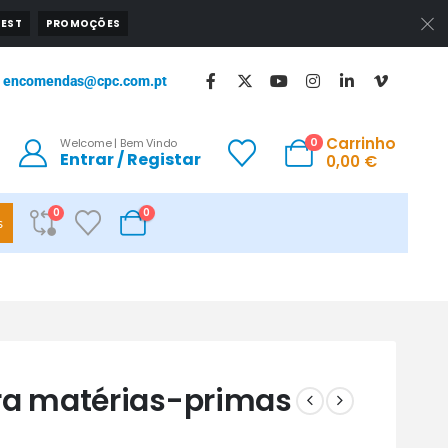
EST
PROMOÇÕES
encomendas@cpc.com.pt
Carrinho
0
Welcome | Bem Vindo
Entrar / Registar
0,00
€
0
0
s
ra matérias-primas