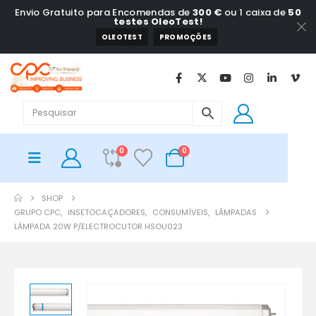
Envio Gratuito para Encomendas de
300 €
ou 1 caixa de
50
testes OleoTest!
OLEOTEST
PROMOÇÕES
0
0
SHOP
GRUPO CPC
,
INSETOCAÇADORES
,
CONSUMÍVEIS
,
LÂMPADAS
LÂMPADA 20W P/ELECTROCUTOR HSOU023