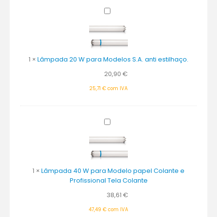
Lâmpada
20
W
para
Modelos
1
×
Lâmpada 20 W para Modelos S.A. anti estilhaço.
S.A.
anti
20,90
€
estilhaço.
25,71
€
com IVA
Lâmpada
40
W
para
Modelo
1
×
Lâmpada 40 W para Modelo papel Colante e
papel
Profissional Tela Colante
Colante
e
38,61
€
Profissional
Tela
47,49
€
com IVA