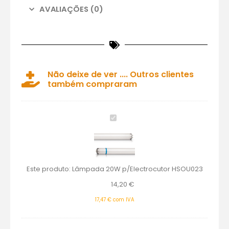
AVALIAÇÕES (0)
Não deixe de ver .... Outros clientes
também compraram
Lâmpada
20W
p/Electrocutor
HSOU023
Este produto:
Lâmpada 20W p/Electrocutor HSOU023
14,20
€
17,47
€
com IVA