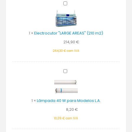
Electrocutor
"LARGE
AREAS"
(210
m2)
1
×
Electrocutor "LARGE AREAS" (210 m2)
214,90
€
264,33
€
com IVA
Lâmpada
40
W
para
Modelos
1
×
Lâmpada 40 W para Modelos L.A.
L.A.
8,20
€
10,09
€
com IVA