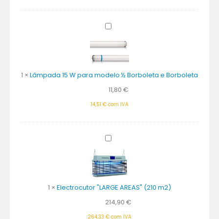
Colante
Lâmpada
15
W
para
modelo
1
×
Lâmpada 15 W para modelo ½ Borboleta e Borboleta
½
Borboleta
11,80
€
e
Borboleta
14,51
€
com IVA
Electrocutor
"LARGE
AREAS"
(210
m2)
1
×
Electrocutor "LARGE AREAS" (210 m2)
214,90
€
264,33
€
com IVA