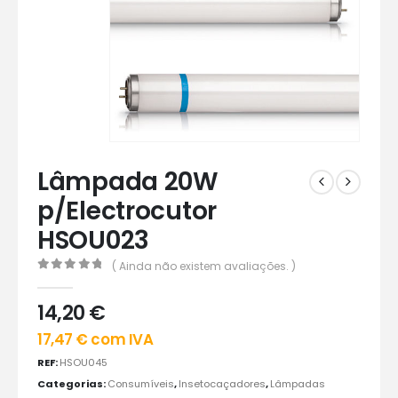
Lâmpada 20W
p/Electrocutor
HSOU023
( Ainda não existem avaliações. )
0
out of 5
14,20
€
17,47
€
com IVA
REF:
HSOU045
Categorias:
Consumíveis
,
Insetocaçadores
,
Lâmpadas