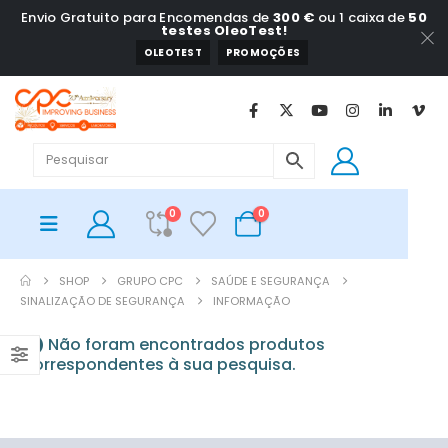
Envio Gratuito para Encomendas de
300 €
ou 1 caixa de
50
testes OleoTest!
OLEOTEST
PROMOÇÕES
0
0
SHOP
GRUPO CPC
SAÚDE E SEGURANÇA
SINALIZAÇÃO DE SEGURANÇA
INFORMAÇÃO
Não foram encontrados produtos
correspondentes à sua pesquisa.