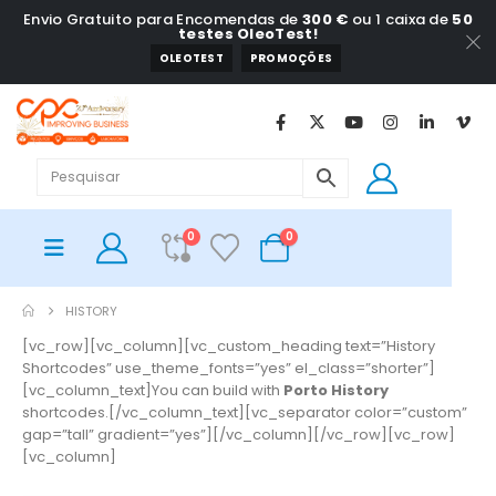
Envio Gratuito para Encomendas de
300 €
ou 1 caixa de
50
testes OleoTest!
OLEOTEST
PROMOÇÕES
0
0
HISTORY
[vc_row][vc_column][vc_custom_heading text=”History
Shortcodes” use_theme_fonts=”yes” el_class=”shorter”]
[vc_column_text]You can build with
Porto History
shortcodes.[/vc_column_text][vc_separator color=”custom”
gap=”tall” gradient=”yes”][/vc_column][/vc_row][vc_row]
[vc_column]